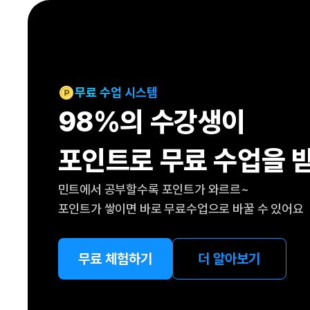
[도전]IELTS 이니셜테스트
패턴학습
[도전]영문법퀴즈
새글
패턴학습
[도전]영문법퀴즈
새글
대화학습
[도전]영문법퀴즈
새글
대화학습
[도전]영문법퀴즈
무료 수업 시스템
대화학습
[도전]영문법퀴즈
98%의 수강생이
대화학습
[도전]영문법퀴즈
민트해VOCA
[도전]영문법퀴즈
새글
포인트로 무료 수업을 
민트해VOCA
[도전]영문법퀴즈
민트해VOCA
[도전]영문법퀴즈
새글
민트에서 공부할수록 포인트가 와르르~
민트해VOCA
[도전]영문법퀴즈
포인트가 쌓이면 바로 무료수업으로 바꿀 수 있어요
[도전]이디엄퀴즈
[도전]이디엄퀴즈
[도전]이디엄퀴즈
무료 체험하기
더 알아보기
[도전]이디엄퀴즈
[도전]이디엄퀴즈