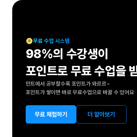
[도전]IELTS 이니셜테스트
패턴학습
[도전]영문법퀴즈
새글
패턴학습
[도전]영문법퀴즈
대화학습
[도전]영문법퀴즈
새글
대화학습
[도전]영문법퀴즈
무료 수업 시스템
대화학습
[도전]영문법퀴즈
98%의 수강생이
대화학습
[도전]영문법퀴즈
민트해VOCA
[도전]영문법퀴즈
새글
포인트로 무료 수업을 
민트해VOCA
[도전]영문법퀴즈
민트해VOCA
[도전]영문법퀴즈
새글
민트에서 공부할수록 포인트가 와르르~
민트해VOCA
[도전]영문법퀴즈
포인트가 쌓이면 바로 무료수업으로 바꿀 수 있어요
[도전]이디엄퀴즈
[도전]이디엄퀴즈
[도전]이디엄퀴즈
무료 체험하기
더 알아보기
[도전]이디엄퀴즈
[도전]이디엄퀴즈