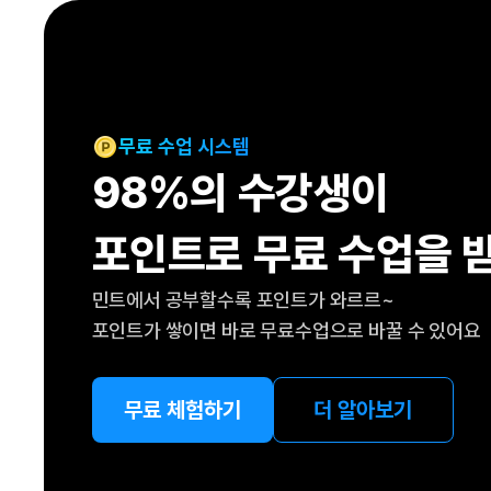
[도전]IELTS 이니셜테스트
패턴학습
[도전]영문법퀴즈
새글
패턴학습
[도전]영문법퀴즈
대화학습
[도전]영문법퀴즈
새글
대화학습
[도전]영문법퀴즈
무료 수업 시스템
대화학습
[도전]영문법퀴즈
98%의 수강생이
대화학습
[도전]영문법퀴즈
민트해VOCA
[도전]영문법퀴즈
새글
포인트로 무료 수업을 
민트해VOCA
[도전]영문법퀴즈
민트해VOCA
[도전]영문법퀴즈
새글
민트에서 공부할수록 포인트가 와르르~
민트해VOCA
[도전]영문법퀴즈
포인트가 쌓이면 바로 무료수업으로 바꿀 수 있어요
[도전]이디엄퀴즈
[도전]이디엄퀴즈
[도전]이디엄퀴즈
무료 체험하기
더 알아보기
[도전]이디엄퀴즈
[도전]이디엄퀴즈