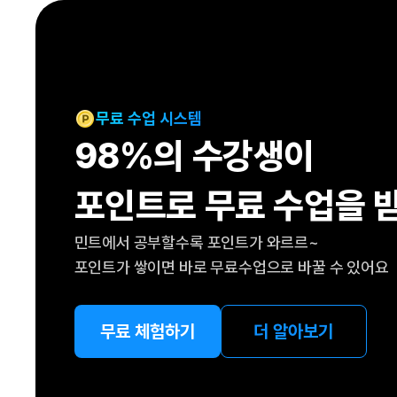
[도전]IELTS 이니셜테스트
패턴학습
[도전]영문법퀴즈
새글
패턴학습
[도전]영문법퀴즈
새글
대화학습
[도전]영문법퀴즈
새글
대화학습
[도전]영문법퀴즈
무료 수업 시스템
대화학습
[도전]영문법퀴즈
98%의 수강생이
대화학습
[도전]영문법퀴즈
민트해VOCA
[도전]영문법퀴즈
새글
포인트로 무료 수업을 
민트해VOCA
[도전]영문법퀴즈
민트해VOCA
[도전]영문법퀴즈
새글
민트에서 공부할수록 포인트가 와르르~
민트해VOCA
[도전]영문법퀴즈
포인트가 쌓이면 바로 무료수업으로 바꿀 수 있어요
[도전]이디엄퀴즈
[도전]이디엄퀴즈
[도전]이디엄퀴즈
무료 체험하기
더 알아보기
[도전]이디엄퀴즈
[도전]이디엄퀴즈