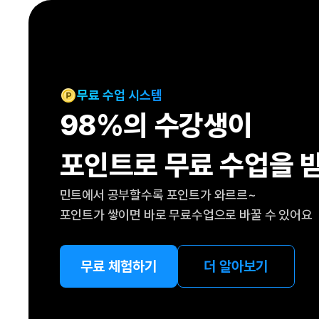
[도전]IELTS 이니셜테스트
패턴학습
[도전]영문법퀴즈
새글
패턴학습
[도전]영문법퀴즈
새글
대화학습
[도전]영문법퀴즈
새글
대화학습
[도전]영문법퀴즈
무료 수업 시스템
대화학습
[도전]영문법퀴즈
98%의 수강생이
대화학습
[도전]영문법퀴즈
민트해VOCA
[도전]영문법퀴즈
새글
포인트로 무료 수업을 
민트해VOCA
[도전]영문법퀴즈
민트해VOCA
[도전]영문법퀴즈
새글
민트에서 공부할수록 포인트가 와르르~
민트해VOCA
[도전]영문법퀴즈
포인트가 쌓이면 바로 무료수업으로 바꿀 수 있어요
[도전]이디엄퀴즈
[도전]이디엄퀴즈
[도전]이디엄퀴즈
무료 체험하기
더 알아보기
[도전]이디엄퀴즈
[도전]이디엄퀴즈