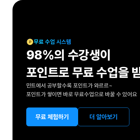
[도전]IELTS 이니셜테스트
패턴학습
[도전]영문법퀴즈
새글
패턴학습
[도전]영문법퀴즈
새글
대화학습
[도전]영문법퀴즈
새글
대화학습
[도전]영문법퀴즈
무료 수업 시스템
대화학습
[도전]영문법퀴즈
98%의 수강생이
대화학습
[도전]영문법퀴즈
민트해VOCA
[도전]영문법퀴즈
새글
포인트로 무료 수업을 
민트해VOCA
[도전]영문법퀴즈
민트해VOCA
[도전]영문법퀴즈
새글
민트에서 공부할수록 포인트가 와르르~
민트해VOCA
[도전]영문법퀴즈
포인트가 쌓이면 바로 무료수업으로 바꿀 수 있어요
[도전]이디엄퀴즈
[도전]이디엄퀴즈
[도전]이디엄퀴즈
무료 체험하기
더 알아보기
[도전]이디엄퀴즈
[도전]이디엄퀴즈