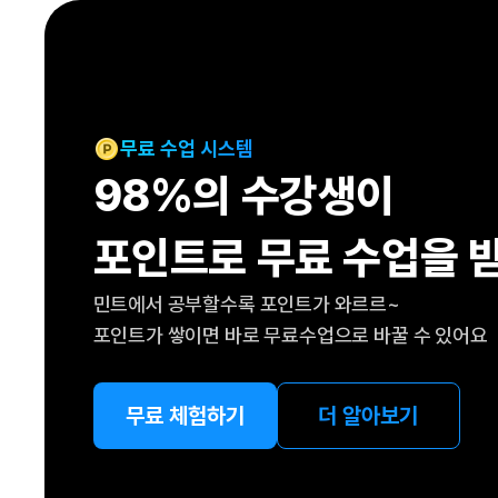
[도전]IELTS 이니셜테스트
패턴학습
[도전]영문법퀴즈
새글
패턴학습
[도전]영문법퀴즈
새글
대화학습
[도전]영문법퀴즈
새글
대화학습
[도전]영문법퀴즈
무료 수업 시스템
대화학습
[도전]영문법퀴즈
98%의 수강생이
대화학습
[도전]영문법퀴즈
민트해VOCA
[도전]영문법퀴즈
새글
포인트로 무료 수업을 
민트해VOCA
[도전]영문법퀴즈
민트해VOCA
[도전]영문법퀴즈
새글
민트에서 공부할수록 포인트가 와르르~
민트해VOCA
[도전]영문법퀴즈
포인트가 쌓이면 바로 무료수업으로 바꿀 수 있어요
[도전]이디엄퀴즈
[도전]이디엄퀴즈
[도전]이디엄퀴즈
무료 체험하기
더 알아보기
[도전]이디엄퀴즈
[도전]이디엄퀴즈