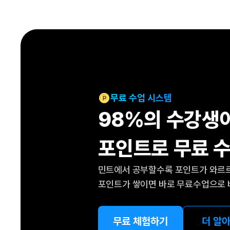
[도전]IELTS 이니셜테스트
패턴학습
[도전]영문법퀴즈
새글
패턴학습
[도전]영문법퀴즈
대화학습
[도전]영문법퀴즈
새글
대화학습
[도전]영문법퀴즈
대화학습
[도전]영문법퀴즈
대화학습
[도전]영문법퀴즈
무료 수업 시스템
민트해VOCA
[도전]영문법퀴즈
새글
98%의 수강생
민트해VOCA
[도전]영문법퀴즈
민트해VOCA
[도전]영문법퀴즈
새글
포인트로 무료 
민트해VOCA
[도전]영문법퀴즈
[도전]이디엄퀴즈
민트에서 공부할수록 포인트가 와르
[도전]이디엄퀴즈
포인트가 쌓이면 바로 무료수업으로 
[도전]이디엄퀴즈
[도전]이디엄퀴즈
[도전]이디엄퀴즈
무료 체험하기
더 알