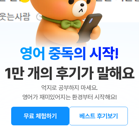
필리핀 수강권
민트해VOCA 이용권
얼굴철판딕테이션
딕테이션해결사
회원공지
수
시니어과정
MSET 스피킹테스트 신청/결과
주니어과정
MSET 스피킹테스트 신청/결과
민트도서관 플러스 이용
얼굴철판딕테이션
수업대본서비스
회원공지
수
시니어과정
MSET 스피킹테스트 신청/결과
시니어과정
딕테이션해결사
수업대본서비스
강사휴강
벼락치기 특별코스
MSET 스피킹테스트 신청/결과
시니어과정
딕테이션해결사
수업대본서비스
강사휴강
벼락치기 특별코스
시니어과정
딕테이션해결사
수업대본서비스
강사휴강
벼락치기 특별코스
시니어과정
영어 중독의 시작!
딕테이션해결사
강사휴강
벼락치기 특별코스
열공 게시판
딕테이션해결사
강사휴강
벼락치기 특별코스
딕테이션해결사
강사휴강
벼락치기 특별코스
1만 개의 후기가 말해요
스마트 첨삭
딕테이션해결사
강사휴강
벼락치기 특별코스
EVENT
스마트 첨삭
딕테이션해결사
강사휴강
억지로 공부하지 마세요.
[질문]문법/해석/표현
딕테이션해결사
강사휴강
[질문]문법/해석/표현
영어가 재미있어지는 환경부터 시작해요!
수업대본서비스
[도전]일일영작문
수업대본서비스
[도전]일일영작문
무료 체험하기
베스트 후기보기
수업대본서비스
[도전]브레인워시
수업대본서비스
[도전]브레인워시
수업대본서비스
단체문의
단체문의
단체문의