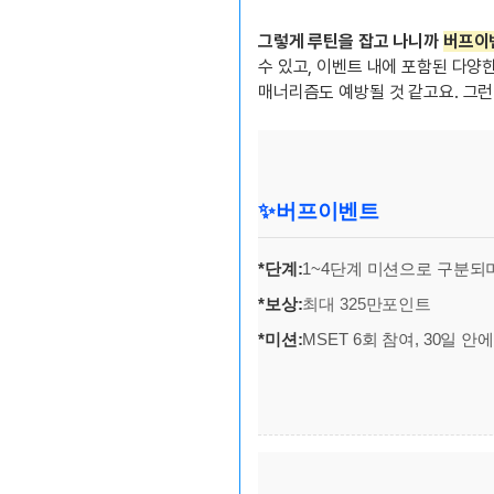
그렇게 루틴을 잡고 나니까
버프이
수 있고, 이벤트 내에 포함된 다양
매너리즘도 예방될 것 같고요. 그
✨
버프이벤트
*단계:
1~4단계 미션으로 구분되
*보상:
최대 325만포인트
*미션:
MSET 6회 참여, 30일 안