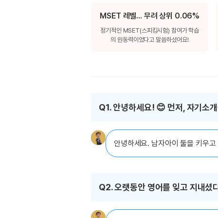
[도전]이디엄퀴즈
업적 트로피&퀘스트
업적 트로피&퀘스트
업적 트로피
[도전]이디엄퀴즈
MSET 레벨... 무려 상위 0.06%
[도전]이디엄퀴즈
정기적인 MSET(스피킹시험) 참여가 학습
퀘스트
퀘스트
의 원동력이었다고 말씀하셨어요!
[도전]이디엄퀴즈
퀘스트
퀘스트
[도전]이디엄퀴즈
업적 트로피
퀘스트
[도전]어휘퀴즈
새글
업적 트로피
퀘스트
[도전]어휘퀴즈
새글
퀘스트
[도전]어휘퀴즈
새글
업적 트로피
Q1. 안녕하세요! 😊 먼저, 자기
[도전]어휘퀴즈
업적 트로피
[도전]어휘퀴즈
업적 트로피
[도전]어휘퀴즈
안녕하세요. 남자아이 둘을 키우고 
업적 트로피
[도전]어휘퀴즈
새글
업적 트로피
[도전]어휘퀴즈
[도전]어휘퀴즈
새글
Q2. 오랫동안 영어를 잊고 지내셨
[도전]어휘퀴즈
유용한영어표현