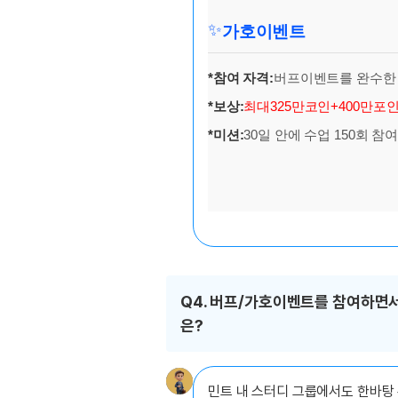
✨
가호이벤트
*참여 자격:
버프이벤트를 완수한 
*보상:
최대
325만코인+400만포
*미션:
30일 안에 수업 150회 참여
Q4. 버프/가호이벤트를 참여하면서 
은?
민트 내 스터디 그룹에서도 한바탕 