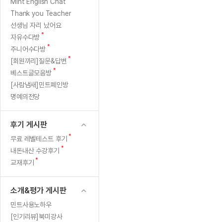
[질문]문법/해석/표현
새글
바
새
Mint English Chat
수업대본서
글
수강권 전체보기
Thank you Teacher
[질문]문법/해석/표현
새글
뀐
학원문의
학원문의
학원문의
수업대본서
선생님 자리 났어요
[질문]문법/해석/표현
학원문의
기업문의
학원문의
수강권 전체보기
수업대본서
새
자유수다방
'기
[질문]문법/해석/표현
글
새
기업문의
주니어수다방
기업문의
수업대본서
[질문]문법/해석/표현
글
린
새
[회원끼리]질문&답변
기업문의
기업문의
[질문]문법/해석/표현
새글
글
새
베스트글모음방
열공 게시
신
글
[질문]문법/해석/표현
[사람냄새]민트폐인방
명예의전당
[질문]문법/해석/표현
스마트 첨
경
새글
[질문]문법/해석/표현
스마트 첨
외
후기 게시판
[도전]일일영작문
스마트 첨
새글
과'님
새
무료 레벨테스트 후기
[도전]일일영작문
[질문]문법
새글
민트 도서관
민트 도서관
민트 도서관
글
새
내돈내산 수강후기
[도전]일일영작문
[질문]문법
새글
글
새
교재후기
[도전]일일영작문
[질문]문법
글
[도전]일일영작문
[도전]일
소개&평가 게시판
[도전]일일영작문
[도전]일
민트사용노하우
[도전]일일영작문
[도전]일
새글
[인기리뷰]북미강사