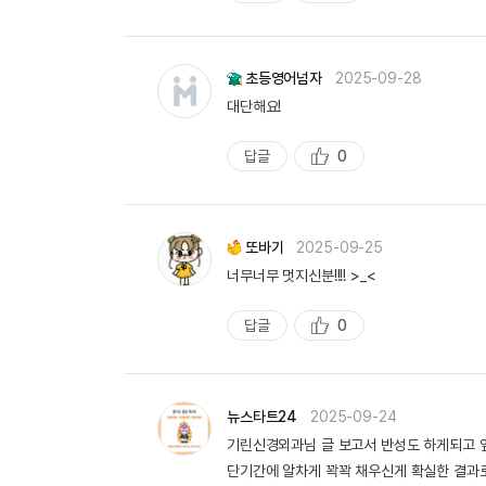
추
천
초등영어넘자
2025-09-28
대단해요!
답글
0
추
천
또바기
2025-09-25
너무너무 멋지신분!!!! >_<
답글
0
추
천
뉴스타트24
2025-09-24
기린신경외과님 글 보고서 반성도 하게되고 앞
단기간에 알차게 꽉꽉 채우신게 확실한 결과로