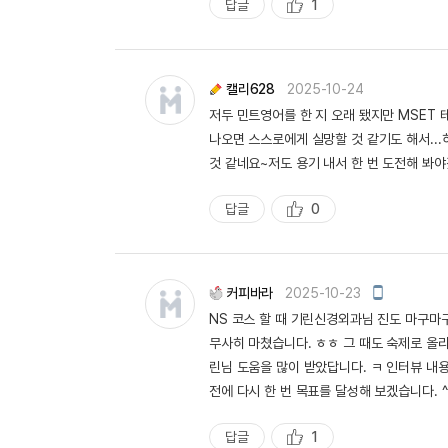
답글
1
추
천
캘리628
2025-10-24
저두 민트영어를 한 지 오래 됐지만 MSET 
나오면 스스로에게 실망할 것 같기도 해서..
것 같네요~저도 용기 내서 한 번 도전해 봐야
답글
0
추
천
모
커피바라
2025-10-23
바
NS 코스 할 때 기린신경외과님 진도 마구마
일
작
무사히 마쳤습니다. ㅎㅎ 그 때도 숙제로 올리
성
린님 도움을 많이 받았답니다. ㅋ 인터뷰 내용
전에 다시 한 번 목표를 달성해 보겠습니다. ^
답글
1