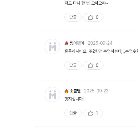
저도 다시 한 번 으쌰으쌰~
답글
0
추
천
찡아찡아
2025-09-24
훌륭하시네요. 주2회만 수업하는데,,,수업수
답글
0
추
천
소금별
2025-09-23
멋지십니다!!
답글
1
추
천