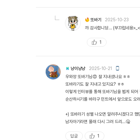
천
또바기
2025-10-23
꺄 감사합니당... (부끄럽네용>_
1
추
천
모
냥이냥냥
2025-10-21
바
우와앙 또바기님😍 잘 지내셨나요 ㅎㅎ
일
작
또바라기도 잘 지내고 있지요? ㅎㅎ
성
이렇게 인터뷰를 통해 또바기님을 뵙게 되어 
순산하시기를 바라구 민트에서 앞으로도 오래
+) 또바라기 성별 나오면 알려주시겠다고 했
남자아기라면 몰래 다시 그려 드리...🤐
답글
1
추