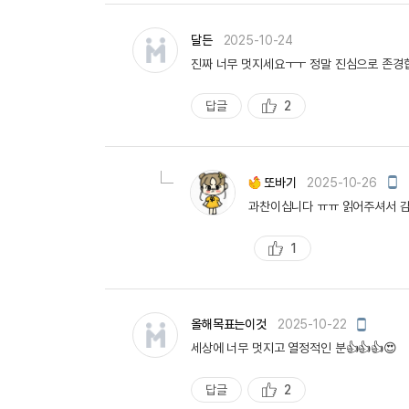
천
달든
2025-10-24
진짜 너무 멋지세요ㅜㅜ 정말 진심으로 존경합
답글
2
추
천
모
또바기
2025-10-26
바
과찬이십니다 ㅠㅠ 읽어주셔서 감
일
작
성
1
추
천
모
올해목표는이것
2025-10-22
바
세상에 너무 멋지고 열정적인 분👍👍👍😍
일
작
성
답글
2
추