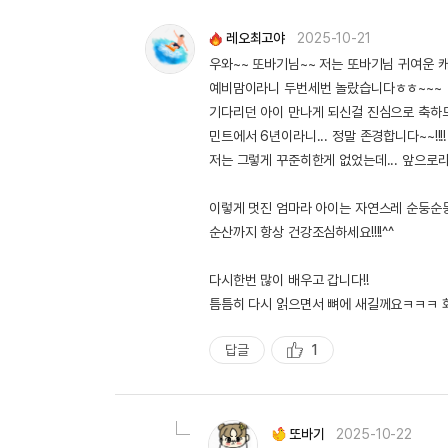
레오최고야
2025-10-21
우와~~ 또바기님~~ 저는 또바기님 귀여운
예비맘이라니 두번세번 놀랐습니다ㅎㅎ~~~
기다리던 아이 만나게 되신걸 진심으로 축하드려
민트에서 6년이라니... 정말 존경합니다~~!!!!
저는 그렇게 꾸준히한게 없었는데... 앞으로라
이렇게 멋진 엄마라 아이는 자연스레 순둥순둥
순산까지 항상 건강조심하세요!!!!^^
다시한번 많이 배우고 갑니다!!
틈틈히 다시 읽으면서 뼈에 새길께요ㅋㅋㅋ 화
답글
1
추
천
또바기
2025-10-22