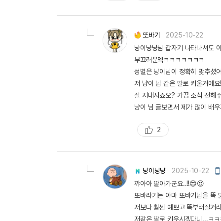
천
또바기
2025-10-22
냥이냥냥님 갑자기 나타나셔도 이
부끄러운뎈ㅋㅋㅋㅋㅋㅋㅋ
성별은 냥이님이 정확히 맞추셨어요
저 냥이 님 같은 딸로 키울거에요
잘 지내시죠오? 가끔 소식 전해주
냥이 님 글보면서 제가 많이 배
2
추
천
모
냥이냥냥
2025-10-22
바
꺄아아 딸아가군요..!!😍😍
일
작
또바라기는 아마 또바기님을 똑 
성
저보다 훨씬 예쁘고 똑부러질거라
저같은 딸로 키우시겠다니...ㅋㅋ