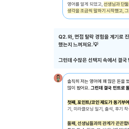
유용한영어표현
영어를 알게 되었고,
선생님과 단둘
유용한영어표현
생각을 조금씩 말하기 시작했고, 
유용한영어표현
유용한영어표현
유용한영어표현
Q2. 와, 면접 탈락 경험을 계기로
유용한영어표현
했는지 느껴져요.💡
유용한영어표현
유용한영어표현
그런데 수많은 선택지 속에서 결국
유용한영어표현
솔직히 저는 영어에 꽤 많은 돈을 썼
많이 봤어요.
그런데 결국 민트로 돌
첫째, 포인트/코인 제도가 동기부
기, 미라클모닝 일기, 출석, 후기 
둘째, 선생님들과의 관계가 끈끈합