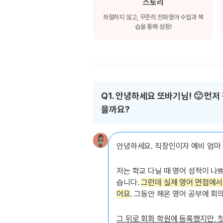
[도전]이디엄퀴즈
스토리
업적 트로피&퀘스트
업적 트로피&퀘스트
업적 트로피
[도전]이디엄퀴즈
좌절하지 않고, 꾸준히 전화영어 수업과 복
습을 통해 성장!
[도전]이디엄퀴즈
퀘스트
퀘스트
[도전]이디엄퀴즈
퀘스트
퀘스트
[도전]이디엄퀴즈
업적 트로피
퀘스트
[도전]어휘퀴즈
새글
업적 트로피
퀘스트
[도전]어휘퀴즈
퀘스트
Q1. 안녕하세요 또바기님! 🙂 먼
[도전]어휘퀴즈
새글
업적 트로피
을까요?
[도전]어휘퀴즈
업적 트로피
[도전]어휘퀴즈
업적 트로피
[도전]어휘퀴즈
안녕하세요. 직장인이자 예비 엄마
업적 트로피
[도전]어휘퀴즈
새글
업적 트로피
[도전]어휘퀴즈
저는 학교 다닐 때 영어 성적이 나
[도전]어휘퀴즈
습니다.
그런데 실제 영어 면접에서
새글
어요
. 그동안 해온 영어 공부에 회
[도전]어휘퀴즈
유용한영어표현
그 뒤로 회화 학원에 등록했지만,