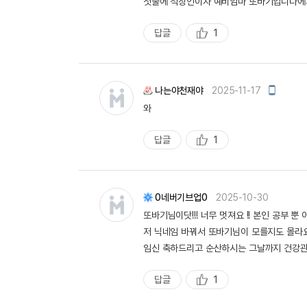
첫줄에 직장인이자 예비엄마 또바기입니다에서
답글
1
추
천
모
나는야천재야
2025-11-17
바
와
일
작
성
답글
1
추
천
0네버기브업0
2025-10-30
또바기님이닷!!! 너무 멋져요 !! 본인 공부
저 닉네임 바꿔서 또바기님이 모를지도 몰라요 
임신 축하드리고 순산하시는 그날까지 건강관리
답글
1
추