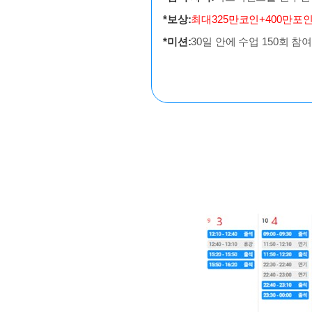
*보상:
최대
325만코인+400만포
*미션:
30일 안에 수업 150회 참여