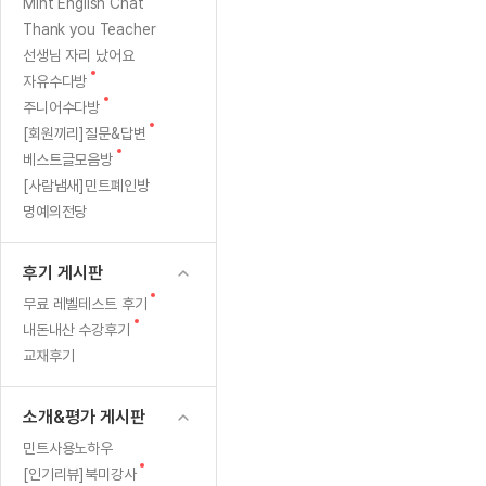
[질문]문법/해석/표현
이
새
Mint English Chat
수업대본서
글
수강권 전체보기
Thank you Teacher
[질문]문법/해석/표현
유
학원문의
학원문의
학원문의
수업대본서
선생님 자리 났어요
[질문]문법/해석/표현
학원문의
기업문의
학원문의
수강권 전체보기
수업대본서
새
자유수다방
는?
[질문]문법/해석/표현
글
새
기업문의
주니어수다방
기업문의
수업대본서
[질문]문법/해석/표현
글
'또
새
[회원끼리]질문&답변
기업문의
기업문의
[질문]문법/해석/표현
글
새
베스트글모음방
열공 게시
바
글
[질문]문법/해석/표현
[사람냄새]민트폐인방
명예의전당
[질문]문법/해석/표현
스마트 첨
기'님
[질문]문법/해석/표현
스마트 첨
후기 게시판
[도전]일일영작문
스마트 첨
새글
새
무료 레벨테스트 후기
[도전]일일영작문
[질문]문법
민트 도서관
민트 도서관
민트 도서관
글
새
내돈내산 수강후기
[도전]일일영작문
[질문]문법
새글
글
교재후기
[도전]일일영작문
[질문]문법
[도전]일일영작문
[도전]일
소개&평가 게시판
[도전]일일영작문
[도전]일
민트사용노하우
[도전]일일영작문
[도전]일일
새글
새
[인기리뷰]북미강사