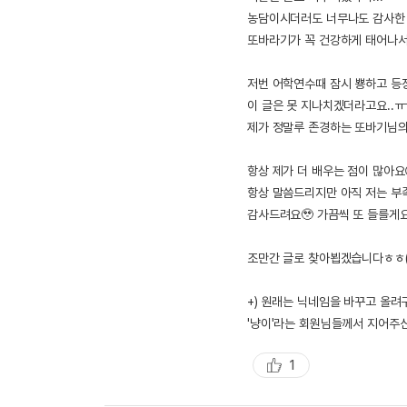
농담이시더러도 너무나도 감사한 
또바라기가 꼭 건강하게 태어나서
저번 어학연수때 잠시 뿅하고 등
이 글은 못 지나치겠더라고요..ㅠ
제가 정말루 존경하는 또바기님의 
항상 제가 더 배우는 점이 많아요
항상 말씀드리지만 아직 저는 부
감사드려요🥹 가끔씩 또 들를게
조만간 글로 찾아뵙겠습니다ㅎㅎ(??
+) 원래는 닉네임을 바꾸고 올려구
'냥이'라는 회원님들께서 지어주신
1
추
천