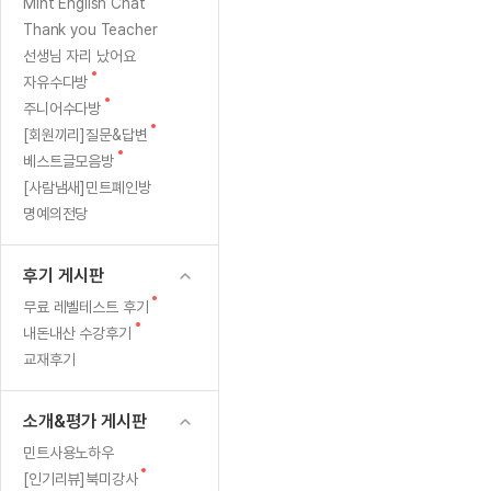
[질문]문법/해석/표현
한
새
Mint English Chat
수업대본서
글
수강권 전체보기
Thank you Teacher
[질문]문법/해석/표현
'도
학원문의
학원문의
학원문의
수업대본서
선생님 자리 났어요
[질문]문법/해석/표현
학원문의
기업문의
학원문의
수강권 전체보기
수업대본서
새
자유수다방
파
[질문]문법/해석/표현
글
새
기업문의
주니어수다방
기업문의
수업대본서
[질문]문법/해석/표현
글
민
새
[회원끼리]질문&답변
기업문의
기업문의
[질문]문법/해석/표현
글
새
베스트글모음방
열공 게시
걸'님
글
[질문]문법/해석/표현
[사람냄새]민트폐인방
명예의전당
[질문]문법/해석/표현
스마트 첨
[질문]문법/해석/표현
스마트 첨
후기 게시판
[도전]일일영작문
스마트 첨
새글
새
무료 레벨테스트 후기
[도전]일일영작문
[질문]문법
민트 도서관
민트 도서관
민트 도서관
글
새
내돈내산 수강후기
[도전]일일영작문
[질문]문법
새글
글
교재후기
[도전]일일영작문
[질문]문법
[도전]일일영작문
[도전]일
소개&평가 게시판
[도전]일일영작문
[도전]일
민트사용노하우
[도전]일일영작문
[도전]일일
새글
새
[인기리뷰]북미강사