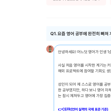
[도전]이디엄퀴즈
업적 트로피&퀘스트
업적 트로피&퀘스트
업적 트로피
[도전]이디엄퀴즈
[도전]이디엄퀴즈
퀘스트
퀘스트
[도전]이디엄퀴즈
퀘스트
퀘스트
[도전]이디엄퀴즈
업적 트로피
퀘스트
Q1. 요즘 영어 공부에 완전히 빠
[도전]어휘퀴즈
새글
업적 트로피
퀘스트
[도전]어휘퀴즈
퀘스트
[도전]어휘퀴즈
새글
안녕하세요! 어느덧 영어가 인생 1
업적 트로피
[도전]어휘퀴즈
업적 트로피
[도전]어휘퀴즈
사실 처음 영어를 시작한 계기는 커
업적 트로피
[도전]어휘퀴즈
해외 프로젝트에 참여할 기회도 생
업적 트로피
[도전]어휘퀴즈
새글
업적 트로피
[도전]어휘퀴즈
성인이 되어 제 스스로 영어를 공부
한 공부였지만, 하다 보니 영어 자
[도전]어휘퀴즈
새글
는 잠시 제쳐두고 영어에 가장 집
[도전]어휘퀴즈
유용한영어표현
👉
CEFR(언어 실력의 국제 표준 기준)