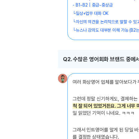
유용한영어표현
- B1~B2 | 중급~중상급
유용한영어표현
└일상+업무 대화 OK
유용한영어표현
└
자신의 의견을 논리적으로 말할 수 있고
유용한영어표현
└
뉴스나 강의도 대부분 이해 가능 (B2는
유용한영어표현
유용한영어표현
유용한영어표현
Q2. 수많은 영어회화 브랜드 중에
유용한영어표현
유용한영어표현
여러 화상영어 업체를 알아보다가 
그런데 정말 신기하게도, 결제하는
척 잘 되어 있었거든요. 그게 너무
일 읽었던 기억이 나네요. ㅋㅋㅋ
그래서 민트영어를 알게 된 당일 
를 결정한 상태였습니다.