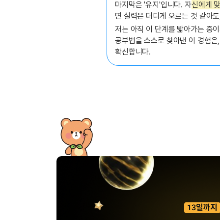
마지막은 '유지'입니다. 자
신에게 맞
면 실력은 더디게 오르는 것 같아도
저는 아직 이 단계를 밟아가는 중이
공부법을 스스로 찾아낸 이 경험은,
확신합니다.