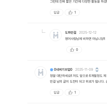
그런데 진짜 짧은 기간에 다양한 활동을 하셨네
답글
1
추
천
도파민걸
2025-12-12
영어사랑님에 비하면 아닙니당!!
0
추
천
모
0네버기브업0
2025-11-09
바
정말 대단하세요!! 저도 앞으로 6개월정도 제
일
작
민걸 님의 글이 도전이 되고 위로가 됩니다.
성
답글
1
추
천