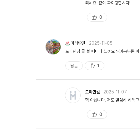
되네요. 같이 파이팅합시다!
0
추
천
따라딴딴
2025-11-05
도파민님 글 볼 때마다 느껴요 영어공부뿐 아
답글
1
추
천
도파민걸
2025-11-07
헉 아닙니다! 저도 열심히 하려고
0
추
천