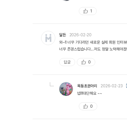
1
추
천
달든
2026-02-20
와~!! 너무 기다리던 새로운 실제 회원 인터뷰
너무 존경스럽습니다...저도 정말 노력해야겠
답글
0
추
천
옥동초권아리
2026-02-23
넵!!!대단해요 ~~
0
추
천