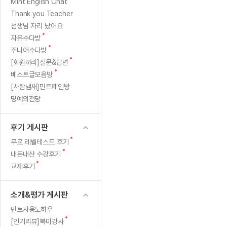
[질문]문법/해석/표현
새글
카
새
Mint English Chat
수업대본서
글
수강권 전체보기
Thank you Teacher
[질문]문법/해석/표현
새글
멜
학원문의
학원문의
학원문의
수업대본서
선생님 자리 났어요
[질문]문법/해석/표현
학원문의
기업문의
학원문의
수강권 전체보기
수업대본서
새
자유수다방
트"님
[질문]문법/해석/표현
글
새
기업문의
주니어수다방
기업문의
수업대본서
[질문]문법/해석/표현
글
새
[회원끼리]질문&답변
기업문의
기업문의
[질문]문법/해석/표현
새글
글
새
베스트글모음방
열공 게시
글
[질문]문법/해석/표현
[사람냄새]민트폐인방
명예의전당
[질문]문법/해석/표현
스마트 첨
새글
[질문]문법/해석/표현
스마트 첨
후기 게시판
[도전]일일영작문
스마트 첨
새글
새
무료 레벨테스트 후기
[도전]일일영작문
[질문]문법
새글
민트 도서관
민트 도서관
민트 도서관
글
새
내돈내산 수강후기
[도전]일일영작문
[질문]문법
새글
글
새
교재후기
[도전]일일영작문
[질문]문법
글
[도전]일일영작문
[도전]일
소개&평가 게시판
[도전]일일영작문
[도전]일
민트사용노하우
[도전]일일영작문
[도전]일
새글
새
[인기리뷰]북미강사