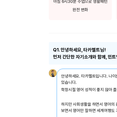
[도전]이디엄퀴즈
아침 6시30분 수업으로 생활패턴
업적 트로피&퀘스트
업적 트로피&퀘스트
업적 트로피
[도전]이디엄퀴즈
완전 변화
[도전]이디엄퀴즈
퀘스트
퀘스트
[도전]이디엄퀴즈
퀘스트
퀘스트
[도전]이디엄퀴즈
업적 트로피
퀘스트
[도전]어휘퀴즈
새글
업적 트로피
퀘스트
[도전]어휘퀴즈
새글
퀘스트
Q1.
안녕하세요, 타카멜트님!
[도전]어휘퀴즈
새글
업적 트로피
먼저 간단한 자기소개와 함께, 민
[도전]어휘퀴즈
업적 트로피
[도전]어휘퀴즈
업적 트로피
[도전]어휘퀴즈
안녕하세요. 타카멜트입니다. 나이는
업적 트로피
[도전]어휘퀴즈
새글
있습니다.
업적 트로피
[도전]어휘퀴즈
학창시절 영어 성적이 좋지 않아 졸
[도전]어휘퀴즈
새글
[도전]어휘퀴즈
하지만 사회생활을 하면서 영어의 
유용한영어표현
보면서 영어만 잘하면 세계여행도 