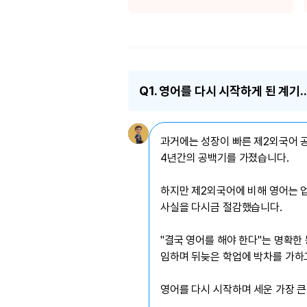
[도전]이디엄퀴즈
업적 트로피&퀘스트
업적 트로피&퀘스트
업적 트로피
[도전]이디엄퀴즈
[도전]이디엄퀴즈
퀘스트
퀘스트
[도전]이디엄퀴즈
퀘스트
퀘스트
[도전]이디엄퀴즈
업적 트로피
퀘스트
Q1. 영어를 다시 시작하게 된 계기.
[도전]어휘퀴즈
새글
업적 트로피
퀘스트
[도전]어휘퀴즈
퀘스트
[도전]어휘퀴즈
새글
과거에는 성장이 빠른 제2외국어 
업적 트로피
[도전]어휘퀴즈
4년간의 공백기를 가졌습니다.
업적 트로피
[도전]어휘퀴즈
업적 트로피
하지만 제2외국어에 비해 영어는 업
[도전]어휘퀴즈
업적 트로피
사실을 다시금 절감했습니다.
[도전]어휘퀴즈
새글
업적 트로피
[도전]어휘퀴즈
"결국 영어를 해야 한다"는 명확한
[도전]어휘퀴즈
새글
임하며 뒤늦은 학업에 박차를 가하
[도전]어휘퀴즈
유용한영어표현
영어를 다시 시작하며 세운 가장 