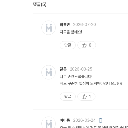
댓글(5)
최홍민
2026-07-20
자극을 받네요!
답글
0
추
천
달든
2026-03-25
너무 존경스럽습니다!
저도 꾸준히 열심히 노력해야겠네요..ㅎㅎ
답글
1
추
천
모
아이묭
2026-03-24
바
오늘 첫 수업했는데 저도 열심히 해야겠습니다