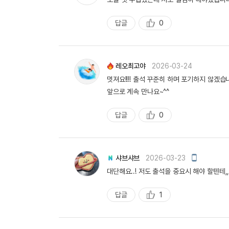
일
작
성
답글
0
추
천
레오최고야
2026-03-24
멋져요!!!! 출석 꾸준히 하며 포기하지 않겠습
앞으로 계속 만나요~^^
답글
0
추
천
모
샤브샤브
2026-03-23
바
대단해요..! 저도 출석을 중요시 해야 할텐테,
일
작
성
답글
1
추
천