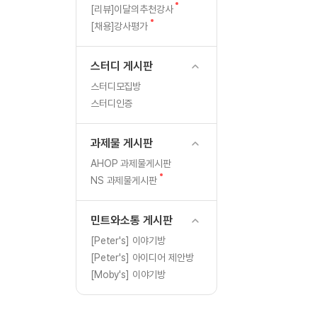
[도전]일일영작문
글
새
[리뷰]이달의추천강사
[도전]일일영작문
새글
글
새
[채용]강사평가
글
[도전]일일영작문
[도전]브레인워시
스터디 게시판
[도전]브레인워시
스터디모집방
[도전]브레인워시
스터디인증
[도전]브레인워시
[도전]브레인워시
과제물 게시판
이벤트 참여 인증 게시판
이벤트 참여 인증 게시판
[도전]브레인워시
AHOP 과제물게시판
[도전]브레인워시
새
NS 과제물게시판
인스타그램 후기 이벤트
인스타그램 후기 이벤트
글
[도전]브레인워시
인스타그램 후기 이벤트
카카오톡 친구추가 이벤트
[도전]브레인워시
민트와소통 게시판
카카오톡 친구추가 이벤트
지인추천이벤트
[도전]브레인워시
[Peter's] 이야기방
카카오톡 친구추가 이벤트
블로그이벤트
[Peter's] 아이디어 제안방
[도전]AHOP 이니셜 테스
지인추천이벤트
카페이벤트
[Moby's] 이야기방
[도전]AHOP 이니셜 테스
지인추천이벤트
영상이벤트
[도전]AHOP 이니셜 테스
블로그이벤트
무조건 5분 컷 이벤트