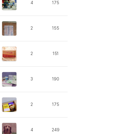
내돈내산 수
4
175
트
새글
로피&퀘스트
내돈내산 수
트
내돈내산 수
트
교재후기
2
155
트
교재후기
트
피
교재후기
트
새글
피
2
151
트
트
트
3
190
트
트
트
트
2
175
트
트
분 컷 이벤트
새글
4
249