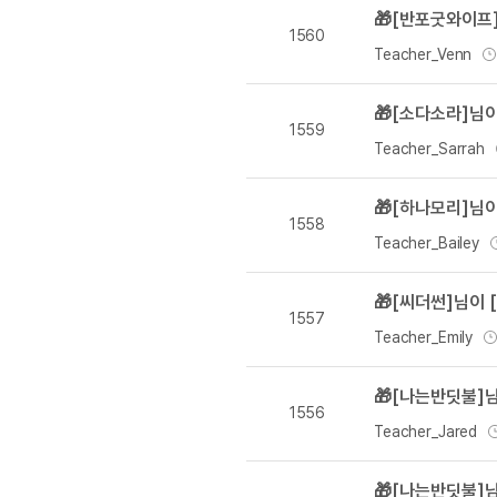
[도전]IELTS 이니셜테스트
🎁[반포굿와이프
패턴학습
[도전]영문법퀴즈
새글
1560
Teacher_Venn
패턴학습
[도전]영문법퀴즈
대화학습
[도전]영문법퀴즈
새글
🎁[소다소라]님이
대화학습
[도전]영문법퀴즈
1559
Teacher_Sarrah
대화학습
[도전]영문법퀴즈
대화학습
[도전]영문법퀴즈
🎁[하나모리]님이
민트해VOCA
[도전]영문법퀴즈
새글
1558
Teacher_Bailey
민트해VOCA
[도전]영문법퀴즈
민트해VOCA
[도전]영문법퀴즈
새글
🎁[씨더썬]님이 
민트해VOCA
[도전]영문법퀴즈
1557
Teacher_Emily
[도전]이디엄퀴즈
[도전]이디엄퀴즈
🎁[나는반딧불]
[도전]이디엄퀴즈
1556
Teacher_Jared
[도전]이디엄퀴즈
[도전]이디엄퀴즈
🎁[나는반딧불]님