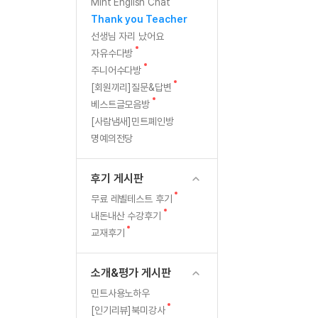
[질문]문법/해석/표현
새
Mint English Chat
글
수강권 전체보기
Thank you Teacher
[질문]문법/해석/표현
새글
학원문의
학원문의
선생님 자리 났어요
[질문]문법/해석/표현
학원문의
기업문의
수강권 전체보기
새
자유수다방
[질문]문법/해석/표현
글
새
기업문의
주니어수다방
[질문]문법/해석/표현
글
새
[회원끼리]질문&답변
기업문의
[질문]문법/해석/표현
새글
글
새
베스트글모음방
글
[질문]문법/해석/표현
[사람냄새]민트폐인방
명예의전당
[질문]문법/해석/표현
새글
[질문]문법/해석/표현
후기 게시판
[도전]일일영작문
새글
새
무료 레벨테스트 후기
[도전]일일영작문
민트 도서관
민트 도서관
글
새
내돈내산 수강후기
[도전]일일영작문
새글
글
새
교재후기
[도전]일일영작문
글
[도전]일일영작문
소개&평가 게시판
[도전]일일영작문
민트사용노하우
[도전]일일영작문
새글
새
[인기리뷰]북미강사