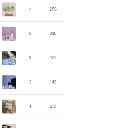
이벤트
[사람냄새]민
디
영어한마디
4
258
이벤트
명예의전당
디
영어한마디
이벤트
명예의전당
디
왕초보옹알이
이벤트
명예의전당
디
왕초보옹알이
2
230
벤트
새글
명예의전당
디
왕초보옹알이
벤트
새글
명예의전당
알이
왕초보옹알이
벤트
명예의전당
알이
동영상 학습
3
151
벤트
새글
명예의전당
알이
벤트
명예의전당
이미지잉글리시
알이
벤트
명예의전당
이미지잉글리시
알이
2
142
벤트
원어민영문법
후기 게시판
벤트
원어민영문법
벤트
새글
영어한마디
무료 레벨테스
1
210
트
새글
영어한마디
무료 레벨테스
트
새글
왕초보옹알이
무료 레벨테스
트
왕초보옹알이