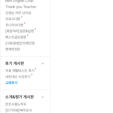
[질문]문법/해석/표현
새글
새
Mint English Chat
수업대본
글
수강권 전체보기
Thank you Teacher
[질문]문법/해석/표현
새글
학원문의
학원문의
학원문의
수업대본
선생님 자리 났어요
[질문]문법/해석/표현
학원문의
기업문의
학원문의
수강권 전체보기
수업대본서
새
자유수다방
[질문]문법/해석/표현
글
새
기업문의
주니어수다방
기업문의
수업대본서
[질문]문법/해석/표현
글
새
[회원끼리]질문&답변
기업문의
기업문의
[질문]문법/해석/표현
새글
글
새
베스트글모음방
열공 게시
글
[질문]문법/해석/표현
[사람냄새]민트폐인방
명예의전당
[질문]문법/해석/표현
스마트 첨
새글
[질문]문법/해석/표현
스마트 첨
후기 게시판
[도전]일일영작문
스마트 첨
새글
새
무료 레벨테스트 후기
[도전]일일영작문
[질문]문법
새글
민트 도서관
민트 도서관
민트 도서관
글
새
내돈내산 수강후기
[도전]일일영작문
[질문]문법
새글
글
교재후기
[도전]일일영작문
[질문]문법
[도전]일일영작문
[도전]일
소개&평가 게시판
[도전]일일영작문
[도전]일
민트사용노하우
[도전]일일영작문
[도전]일일
새글
[인기리뷰]북미강사