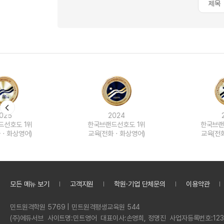
2024
2023
한국브랜드선호도 1위
한국브랜드선호도 1위
교육(전화ㆍ화상영어)
교육(전화ㆍ화상영어)
모든 메뉴 보기
고객지원
학원·기업 단체문의
이용약관
정
민트원격학원 5769 | 민트원격평생교육원 544
보
회
(주)에듀서브
사이트명:
민트영어
대표이사:
손영희, 정명진
사업자등록번호:
123