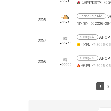
득
+50240
슈뢰딩거고양이
2
량
S
Senior Tri(시니어)
획
3058
득
+60240
매이데이
2026-06-
량
AHOP
AHOP(수학)
획
3057
득
+50240
봄이럽
2026-06
량
AHOP 
AHOP(사회)
획
3056
득
+50000
애나짱
2026-06
량
1
2