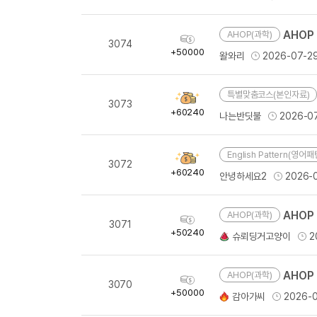
[도전]IELTS 이니셜테스트
량
패턴학습
[도전]영문법퀴즈
새글
AHOP 
AHOP(과학)
획
패턴학습
[도전]영문법퀴즈
새글
3074
득
+50000
왈와리
2026-07-2
대화학습
[도전]영문법퀴즈
새글
량
대화학습
[도전]영문법퀴즈
특별맞춤코스(본인자료)
대화학습
획
[도전]영문법퀴즈
3073
득
+60240
나는반딧불
2026-0
대화학습
[도전]영문법퀴즈
량
민트해VOCA
[도전]영문법퀴즈
새글
English Pattern(영어패
민트해VOCA
획
[도전]영문법퀴즈
3072
득
+60240
민트해VOCA
안녕하세요2
2026-
[도전]영문법퀴즈
새글
량
민트해VOCA
[도전]영문법퀴즈
AHOP 
AHOP(과학)
획
[도전]이디엄퀴즈
3071
득
+50240
슈뢰딩거고양이
2
[도전]이디엄퀴즈
량
[도전]이디엄퀴즈
AHOP 
AHOP(과학)
[도전]이디엄퀴즈
획
3070
득
+50000
감아가씨
2026-
[도전]이디엄퀴즈
량