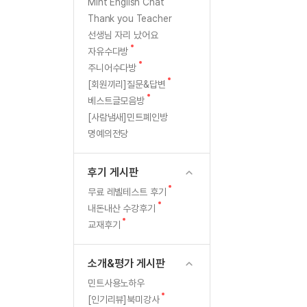
[질문]문법/해석/표현
새
Mint English Chat
글
수강권 전체보기
Thank you Teacher
[질문]문법/해석/표현
학원문의
학원문의
선생님 자리 났어요
[질문]문법/해석/표현
학원문의
기업문의
수강권 전체보기
새
자유수다방
[질문]문법/해석/표현
글
새
기업문의
주니어수다방
[질문]문법/해석/표현
글
새
[회원끼리]질문&답변
기업문의
[질문]문법/해석/표현
글
새
베스트글모음방
글
[질문]문법/해석/표현
[사람냄새]민트폐인방
명예의전당
[질문]문법/해석/표현
[질문]문법/해석/표현
후기 게시판
[도전]일일영작문
새글
새
무료 레벨테스트 후기
[도전]일일영작문
민트 도서관
민트 도서관
글
새
내돈내산 수강후기
[도전]일일영작문
새글
글
새
교재후기
[도전]일일영작문
글
[도전]일일영작문
소개&평가 게시판
[도전]일일영작문
민트사용노하우
[도전]일일영작문
새글
새
[인기리뷰]북미강사