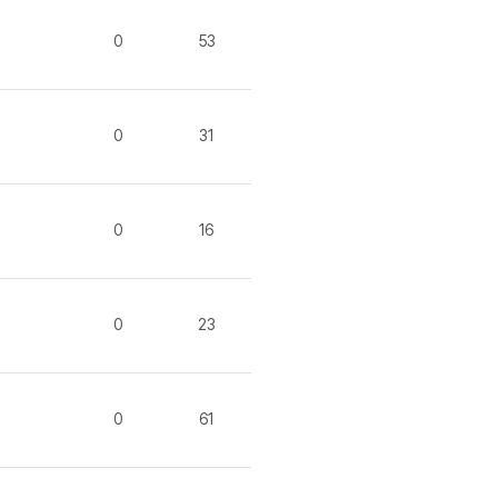
내돈내산 수
트
로피&퀘스트
내돈내산 수
0
53
트
내돈내산 수
트
교재후기
트
교재후기
0
31
트
피
교재후기
트
피
트
0
16
트
트
트
0
23
트
트
트
트
0
61
트
분 컷 이벤트
새글