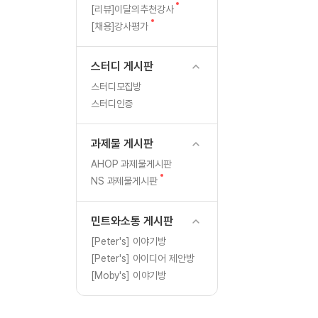
[도전]일일영작문
글
새
[리뷰]이달의추천강사
[도전]일일영작문
새글
글
새
[채용]강사평가
글
[도전]일일영작문
[도전]브레인워시
스터디 게시판
[도전]브레인워시
스터디모집방
[도전]브레인워시
스터디인증
[도전]브레인워시
[도전]브레인워시
과제물 게시판
이벤트 참여 인증 게시판
이벤트 참여 인증 게시판
[도전]브레인워시
AHOP 과제물게시판
[도전]브레인워시
새
NS 과제물게시판
인스타그램 후기 이벤트
인스타그램 후기 이벤트
글
[도전]브레인워시
인스타그램 후기 이벤트
카카오톡 친구추가 이벤트
[도전]브레인워시
민트와소통 게시판
카카오톡 친구추가 이벤트
지인추천이벤트
[도전]브레인워시
[Peter's] 이야기방
카카오톡 친구추가 이벤트
블로그이벤트
[Peter's] 아이디어 제안방
[도전]AHOP 이니셜 테스
지인추천이벤트
카페이벤트
[Moby's] 이야기방
[도전]AHOP 이니셜 테스
지인추천이벤트
영상이벤트
[도전]AHOP 이니셜 테스
블로그이벤트
무조건 5분 컷 이벤트