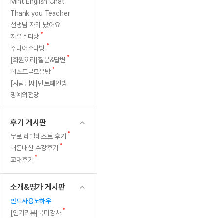
[질문]문법/해석/표현
새
Mint English Chat
수업대본
글
수강권 전체보기
Thank you Teacher
[질문]문법/해석/표현
학원문의
학원문의
학원문의
수업대본
선생님 자리 났어요
[질문]문법/해석/표현
학원문의
기업문의
학원문의
수강권 전체보기
수업대본서
새
자유수다방
[질문]문법/해석/표현
글
새
기업문의
주니어수다방
기업문의
수업대본서
[질문]문법/해석/표현
글
새
[회원끼리]질문&답변
기업문의
기업문의
[질문]문법/해석/표현
글
새
베스트글모음방
열공 게시
글
[질문]문법/해석/표현
[사람냄새]민트폐인방
명예의전당
[질문]문법/해석/표현
스마트 첨
[질문]문법/해석/표현
스마트 첨
후기 게시판
[도전]일일영작문
스마트 첨
새글
새
무료 레벨테스트 후기
[도전]일일영작문
[질문]문법
새글
민트 도서관
민트 도서관
민트 도서관
글
새
내돈내산 수강후기
[도전]일일영작문
[질문]문법
새글
글
새
교재후기
[도전]일일영작문
[질문]문법
글
[도전]일일영작문
[도전]일
소개&평가 게시판
[도전]일일영작문
[도전]일
민트사용노하우
[도전]일일영작문
[도전]일
새글
새
[인기리뷰]북미강사