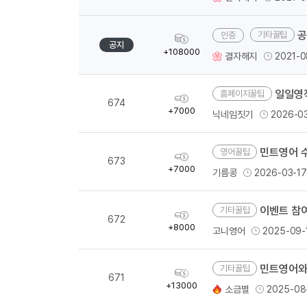
[도전]IELTS 이니셜테스트
량
패턴학습
[도전]영문법퀴즈
새글
공
기타꿀팁
패턴학습
획
[도전]영문법퀴즈
새글
공지
득
+108000
대화학습
결자해지
2021-0
[도전]영문법퀴즈
새글
량
대화학습
[도전]영문법퀴즈
일일영작
대화학습
홈페이지꿀팁
[도전]영문법퀴즈
획
674
득
+7000
대화학습
닉네임짓기
2026-0
[도전]영문법퀴즈
량
민트해VOCA
[도전]영문법퀴즈
새글
민트해VOCA
민트영어 
영어꿀팁
[도전]영문법퀴즈
획
673
득
+7000
민트해VOCA
[도전]영문법퀴즈
기름콩
2026-03-1
새글
량
민트해VOCA
[도전]영문법퀴즈
이벤트 참
기타꿀팁
[도전]이디엄퀴즈
획
672
득
+8000
[도전]이디엄퀴즈
고니영어
2025-09-
량
[도전]이디엄퀴즈
민트영어와 
[도전]이디엄퀴즈
기타꿀팁
획
671
득
+13000
[도전]이디엄퀴즈
소금별
2025-08
량