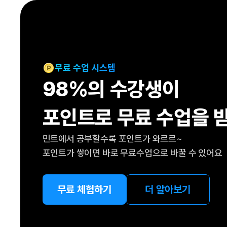
[도전]IELTS 이니셜테스트
패턴학습
[도전]영문법퀴즈
새글
패턴학습
[도전]영문법퀴즈
대화학습
[도전]영문법퀴즈
새글
대화학습
[도전]영문법퀴즈
무료 수업 시스템
대화학습
[도전]영문법퀴즈
98%의 수강생이
대화학습
[도전]영문법퀴즈
민트해VOCA
[도전]영문법퀴즈
새글
포인트로 무료 수업을 
민트해VOCA
[도전]영문법퀴즈
민트해VOCA
[도전]영문법퀴즈
새글
민트에서 공부할수록 포인트가 와르르~
민트해VOCA
[도전]영문법퀴즈
포인트가 쌓이면 바로 무료수업으로 바꿀 수 있어요
[도전]이디엄퀴즈
[도전]이디엄퀴즈
[도전]이디엄퀴즈
무료 체험하기
더 알아보기
[도전]이디엄퀴즈
[도전]이디엄퀴즈