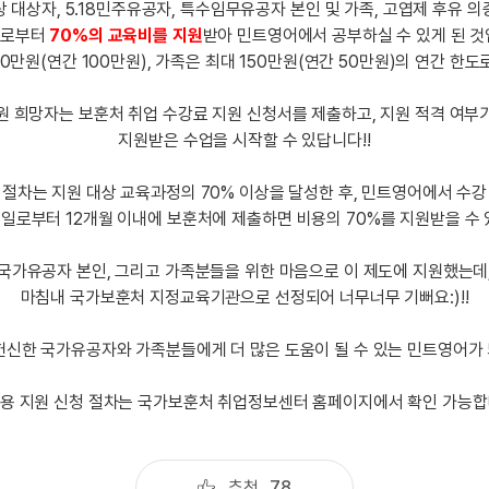
 대상자, 5.18민주유공자, 특수임무유공자 본인 및 가족, 고엽제 후유 
지인추천
영어한마
처로부터
70%의 교육비를 지원
받아 민트영어에서 공부하실 수 있게 된 것
지인추천
영어한마
00만원(연간 100만원), 가족은 최대 150만원(연간 50만원)의 연간 한도
지인추천
영어한마
지인추천
원 희망자는 보훈처 취업 수강료 지원 신청서를 제출하고, 지원 적격 여부
영어한마
블로그이
지원받은 수업을 시작할 수 있답니다!!
영어한마
블로그이
왕초보옹
 절차는 지원 대상 교육과정의 70% 이상을 달성한 후, 민트영어에서 수강
블로그이
왕초보옹
일로부터 12개월 이내에 보훈처에 제출하면 비용의 70%를 지원받을 수 
블로그이
왕초보옹
블로그이
국가유공자 본인, 그리고 가족분들을 위한 마음으로 이 제도에 지원했는데
왕초보옹
블로그이
마침내 국가보훈처 지정교육기관으로 선정되어 너무너무 기뻐요:)!!
왕초보옹
블로그이
헌신한 국가유공자와 가족분들에게 더 많은 도움이 될 수 있는 민트영어가 되
블로그이
블로그이
비용 지원 신청 절차는 국가보훈처 취업정보센터 홈페이지에서 확인 가능합
카페이벤
카페이벤
카페이벤
추천
78