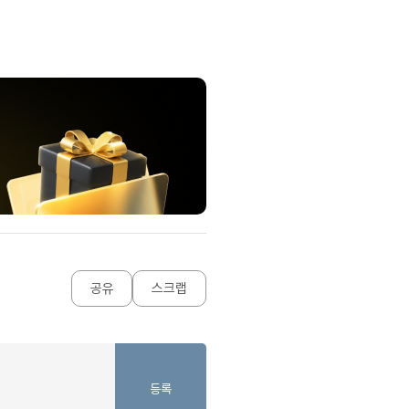
내돈내산 수
트
로피&퀘스트
내돈내산 수
트
내돈내산 수
트
교재후기
새글
트
교재후기
새글
트
피
교재후기
새글
트
피
트
트
트
트
트
공유
스크랩
트
트
트
트
등록
분 컷 이벤트