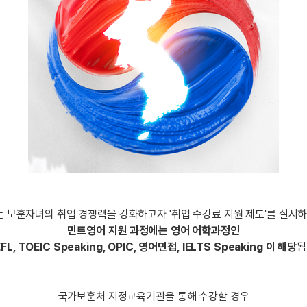
트
[도전]어휘퀴즈
새글
유용한영어표현
블로그이벤트
스마트스토어 이벤트
인스타그램
트
[도전]어휘퀴즈
새글
유용한영어표현
카페이벤트
민트 티키타카 이벤트
인스타그램
트
유용한영어표현
카페이벤트
카카오톡 
트
유용한영어표현
영상이벤트
카카오톡 
트
유용한영어표현
영상이벤트
카카오톡 
트
동영상 학습
동영상 학습
동영상 
무조건 5분 컷 이벤트
카카오톡 
트
무조건 5분 컷 이벤트
카카오톡 
이미지잉글리시
이미지잉
스마트스토어 이벤트
카카오톡 
이미지잉글리시
이미지잉
스마트스토어 이벤트
카카오톡 
원어민영문법
이미지잉
민트 티키타카 이벤트
카카오톡 
원어민영문법
이미지잉
민트 티키타카 이벤트
카카오톡 
영어한마디
이미지잉
 보훈자녀의 취업 경쟁력을 강화하고자 '취업 수강료 지원 제도'를 실시하
지인추천
영어한마디
원어민영
민트영어 지원 과정에는 영어 어학과정인
지인추천
FL, TOEIC Speaking, OPIC, 영어면접, IELTS Speaking 이 해당
됩
왕초보옹알이
원어민영
지인추천
왕초보옹알이
원어민영
지인추천
원어민영
국가보훈처 지정교육기관을 통해 수강할 경우
지인추천
원어민영