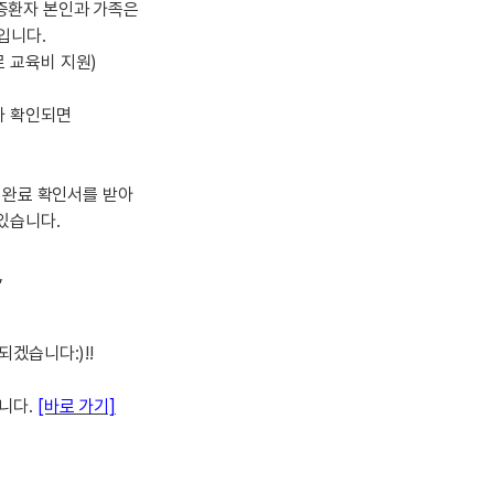
의증환자 본인과 가족은
이벤트
[사람냄새]민
디
영어한마디
입니다.
이벤트
명예의전당
디
영어한마디
로 교육비 지원)
이벤트
명예의전당
디
왕초보옹알이
이벤트
명예의전당
가 확인되면
디
왕초보옹알이
벤트
명예의전당
디
왕초보옹알이
벤트
새글
명예의전당
알이
왕초보옹알이
 완료 확인서를 받아
벤트
명예의전당
알이
동영상 학습
있습니다.
벤트
새글
명예의전당
알이
벤트
명예의전당
이미지잉글리시
,
알이
벤트
명예의전당
이미지잉글리시
알이
벤트
새글
원어민영문법
후기 게시판
겠습니다:)!!
벤트
새글
원어민영문법
벤트
영어한마디
무료 레벨테스
니다.
[바로 가기]
트
영어한마디
무료 레벨테스
트
왕초보옹알이
무료 레벨테스
트
왕초보옹알이