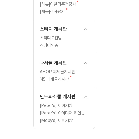
[도전]일일영작문
글
새
[리뷰]이달의추천강사
[도전]일일영작문
새글
글
새
[채용]강사평가
글
[도전]일일영작문
[도전]브레인워시
스터디 게시판
[도전]브레인워시
스터디모집방
[도전]브레인워시
스터디인증
[도전]브레인워시
[도전]브레인워시
과제물 게시판
이벤트 참여 인증 게시판
이벤트 참여 인증 게시판
[도전]브레인워시
AHOP 과제물게시판
[도전]브레인워시
새
NS 과제물게시판
인스타그램 후기 이벤트
인스타그램 후기 이벤트
글
[도전]브레인워시
인스타그램 후기 이벤트
카카오톡 친구추가 이벤트
[도전]브레인워시
민트와소통 게시판
카카오톡 친구추가 이벤트
지인추천이벤트
[도전]브레인워시
[Peter's] 이야기방
카카오톡 친구추가 이벤트
블로그이벤트
[Peter's] 아이디어 제안방
[도전]AHOP 이니셜 테스
지인추천이벤트
카페이벤트
[Moby's] 이야기방
[도전]AHOP 이니셜 테스
지인추천이벤트
영상이벤트
[도전]AHOP 이니셜 테스
블로그이벤트
무조건 5분 컷 이벤트