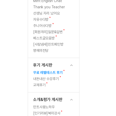
[질문]문법/해석/표현
업
새
Mint English Chat
글
수강권 전체보기
Thank you Teacher
[질문]문법/해석/표현
혜
학원문의
학원문의
선생님 자리 났어요
[질문]문법/해석/표현
학원문의
기업문의
수강권 전체보기
새
자유수다방
택
[질문]문법/해석/표현
글
새
기업문의
주니어수다방
[질문]문법/해석/표현
글
이?!
새
[회원끼리]질문&답변
기업문의
[질문]문법/해석/표현
글
새
베스트글모음방
글
[질문]문법/해석/표현
[사람냄새]민트폐인방
명예의전당
[질문]문법/해석/표현
[질문]문법/해석/표현
후기 게시판
[도전]일일영작문
새글
새
무료 레벨테스트 후기
[도전]일일영작문
민트 도서관
민트 도서관
글
새
내돈내산 수강후기
[도전]일일영작문
새글
글
새
교재후기
[도전]일일영작문
글
[도전]일일영작문
소개&평가 게시판
[도전]일일영작문
민트사용노하우
[도전]일일영작문
새글
새
[인기리뷰]북미강사