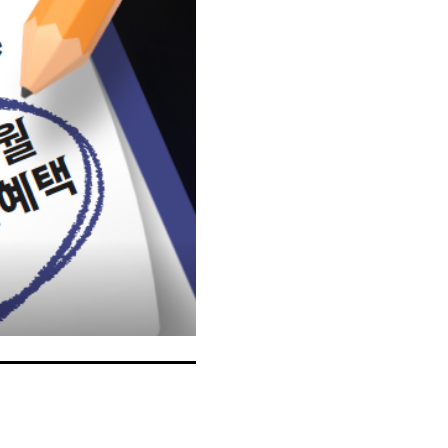
내돈내산 수
트
로피&퀘스트
내돈내산 수
트
내돈내산 수
트
교재후기
새글
트
교재후기
새글
트
피
교재후기
새글
트
피
트
트
트
트
트
트
트
트
트
분 컷 이벤트