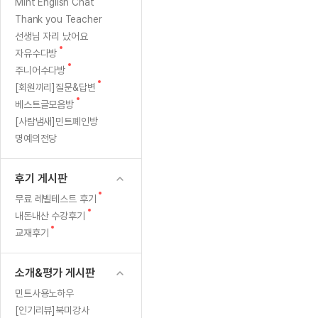
[질문]문법/해석/표현
새글
새
Mint English Chat
수업대본서
글
수강권 전체보기
Thank you Teacher
[질문]문법/해석/표현
새글
학원문의
학원문의
학원문의
수업대본서
선생님 자리 났어요
[질문]문법/해석/표현
학원문의
기업문의
학원문의
수강권 전체보기
수업대본서
새
자유수다방
[질문]문법/해석/표현
글
새
기업문의
주니어수다방
기업문의
수업대본서
[질문]문법/해석/표현
글
새
[회원끼리]질문&답변
기업문의
기업문의
[질문]문법/해석/표현
새글
글
새
베스트글모음방
열공 게시
글
[질문]문법/해석/표현
[사람냄새]민트폐인방
명예의전당
[질문]문법/해석/표현
스마트 첨
새글
[질문]문법/해석/표현
스마트 첨
후기 게시판
[도전]일일영작문
스마트 첨
새글
새
무료 레벨테스트 후기
[도전]일일영작문
[질문]문법
새글
민트 도서관
민트 도서관
민트 도서관
글
새
내돈내산 수강후기
[도전]일일영작문
[질문]문법
새글
글
새
교재후기
[도전]일일영작문
[질문]문법
글
[도전]일일영작문
[도전]일
소개&평가 게시판
[도전]일일영작문
[도전]일
민트사용노하우
[도전]일일영작문
[도전]일
새글
[인기리뷰]북미강사