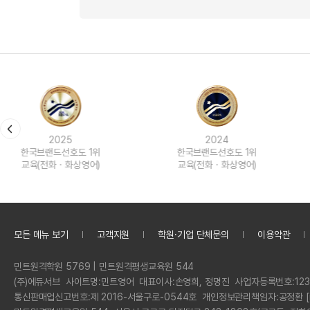
ere will you get the shark? have you
to say that you are there because 
r Sapporo is the city. Hokkaido is 
ame. yes right from what i heard c
do not eating each other?ahh, ok. y
aning i am here to? what this is mea
here. oh we have time. we got lots of time. ok fantastic. so what did you learn about Sapporo or Hokkaido? wh
to follow our senior. we have to fol
eat each other. so, you will make t
ad the meaning i am here to. so wha
ere to see? do you have any idea? I'm
you have the same thinking. how ab
ou will be in fooded. as a food. rig
the next words or [08:57]-[09:00] 
onfused. I haven't driven so long. I'
ard. i see what do you mean you qui
cause i several aquariums and in Thai
his you can [09:14]-[09:15]. that's 
seat is on the left side. we drive o
atient? so having those kind of gam
arks eating. others there. they are 
base verves. for example is your do
where they have the steering wheel,
o study. right yes. because you know
what color will the octopus make? a
e sentense? i am here to work for th
of road do they drive on in Japan? le
n't have enough patient. get angry.
ave to yes. camouflage. so they wi
e. so when you. don't forget [10:54
America is the right side. Japan is 
was just a game. right it's just a g
ht? or iguana. do iguana change col
[11:06]-[11:09] right? this is only 
the steering wheel is on the what.an
r case are you trying to understand
2024
2023
nk so. may not. wow. so if they are
you can say i am here to read at the 
g because you could try to learn that
d. you shouldn't use that. you mea
한국브랜드선호도 1위
한국브랜드선호도 1위
e of emotion and temperature. right
gue are you going to a or b. you ha
교육(전화ㆍ화상영어)
aido is. but I did try in Japan to dr
ntry you cannot grass the bad word. i
교육(전화ㆍ화상영어)
s, 0all the colors pink rainbo0r. th
here. yes i have a no test [13:11]. 
much traffic.but it was also difficu
e so once you open and once you th
you learn, like the octopuses? what
y today. i am here to eat breakfast
ou can say I'm not used to. drive o
eed to use Vpn?i see so you mean neve
in a test, can you try again and agai
bout breakfast, lunch, dinner, snac
t's another reason not to drive I gu
he improve you know english skills. i
you're the kind of person who never
볶이 is food. i am here to eat lunch w
d for tourist also. so you might ju
pc bang. pc rooms. why are there so
ow many times is trying for you? b
모든 메뉴 보기
고객지원
학원·기업 단체문의
이용약관
you don't have [15:29]. i hope that's clear. let's have one more. how about this one. why did you j
u will eat good food there. wow. I'l
noisy. i don't like it. i got it now. 
mes you tried before you give up?wo
teachers class okay. don't forget. i
now. ok is your son excited about g
ystem. i put sh and apostrophe an
finish that. yes. right. but mid term
정
민트원격학원 5769 | 민트원격평생교육원 544
his one. this is objects here. don't
Frida, you said? ok it's so funny tha
ck actually it's bobo sorry for the
failed it, you cannot say the teache
보
회
(주)에듀서브
사이트명:
민트영어
대표이사:
손영희, 정명진
사업자등록번호:
123
s class okay? any question or vocabu
t? ok interesting. I think it's diffe
ot the low score? then is teacher giv
사
통신판매업신고번호:
제 2016-서울구로-0544호
개인정보관리책임자:
공정환 [
ng i am calling to? so use i am call
chage? every student and every family is d