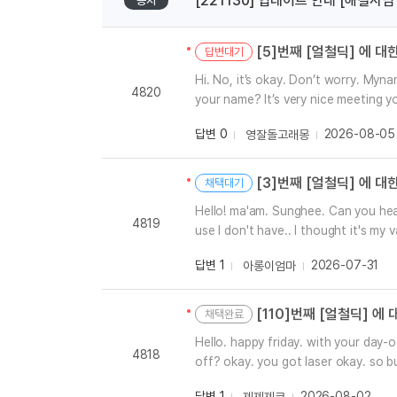
[221130] 업데이트 안내 [해결사님
[도전]IELTS 이니셜테스트
공지
패턴학습
[도전]영문법퀴즈
새글
패턴학습
[도전]영문법퀴즈
새글
[5]번째 [얼철딕] 에 
답변대기
대화학습
[도전]영문법퀴즈
새글
Hi. No, it’s okay. Don’t worry. Mynam
4820
대화학습
[도전]영문법퀴즈
your name? It’s very nice meeting y
k some questions before we contin
대화학습
[도전]영문법퀴즈
답변 0
2026-08-05
영잘돌고래몽
do you want to do freetalkonly, fre
대화학습
[도전]영문법퀴즈
Let’s see, Let’s see. Maybe I do know. Bisque, So, i
민트해VOCA
[도전]영문법퀴즈
새글
something like with seafood. Well, oh
[3]번째 [얼철딕] 에 
채택대기
민트해VOCA
h, likecreamy. Yeah, cause I was thi
[도전]영문법퀴즈
Hello! ma'am. Sunghee. Can you hear m
ar like lobster bisque. It’s prettypopular
민트해VOCA
4819
[도전]영문법퀴즈
새글
use I don't have.. I thought it's my
would be pretty common. The thing is
민트해VOCA
[도전]영문법퀴즈
w are you doing today? Good job. D
sque, you know. Yeah, a lot of like 
답변 1
2026-07-31
아롱이엄마
re is a typoon coming. and some area
[도전]이디엄퀴즈
that changes theirmoods a lot or be
so deep. Yeah. Okay. how was the w
o is very precisive about what they 
[도전]이디엄퀴즈
coutinue a lesson 4. Okay? I'll sha
[110]번째 [얼철딕] 에
ho is verydifficult to please. so I
채택완료
[도전]이디엄퀴즈
Okay. Look. They're ([01:50]) bigger
d is very emotional. It can maybe but
Hello. happy friday. with your day-
[도전]이디엄퀴즈
need to play the audio. Okay? Let's 
ves? Synonyms for temperamental. We could say like moody. She’s very moody. Hermoods are always changing. His m
4818
off? okay. you got laser okay. so but
ould you like some corn? I'm fine. I
[도전]이디엄퀴즈
ods are always changing. We can also sayvolatile.
3) it's very hot too. okay. alright.
y ([02:42]) Okay. Let's exchange. T
y unstable or unpredictable. Exactly. Yeah, th
답변 1
2026-08-02
졔졔졔코