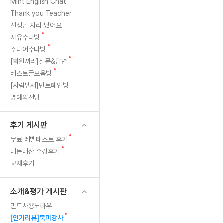
[질문]문법/해석/표현
새
Mint English Chat
수업대본서
글
수강권 전체보기
Thank you Teacher
[질문]문법/해석/표현
학원문의
학원문의
학원문의
수업대본서
선생님 자리 났어요
[질문]문법/해석/표현
학원문의
기업문의
학원문의
수강권 전체보기
수업대본서
새
자유수다방
[질문]문법/해석/표현
글
새
기업문의
주니어수다방
기업문의
수업대본서
[질문]문법/해석/표현
글
새
[회원끼리]질문&답변
기업문의
기업문의
[질문]문법/해석/표현
글
새
베스트글모음방
열공 게시
글
[질문]문법/해석/표현
[사람냄새]민트폐인방
명예의전당
[질문]문법/해석/표현
스마트 첨
[질문]문법/해석/표현
스마트 첨
후기 게시판
[도전]일일영작문
스마트 첨
새글
새
무료 레벨테스트 후기
[도전]일일영작문
[질문]문법
민트 도서관
민트 도서관
민트 도서관
글
새
내돈내산 수강후기
[도전]일일영작문
[질문]문법
새글
글
교재후기
[도전]일일영작문
[질문]문법
[도전]일일영작문
[도전]일
소개&평가 게시판
[도전]일일영작문
[도전]일
민트사용노하우
[도전]일일영작문
[도전]일일
새글
새
[인기리뷰]북미강사