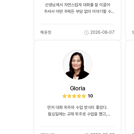
[도전]IELTS 이니셜테스트
선생님께서 자연스럽게 대화를 잘 이끌어
패턴학습
[도전]영문법퀴즈
새글
주셔서 어떤 주제든 부담 없이 이야기할 수
패턴학습
[도전]영문법퀴즈
있었고, 대화가 끊기지 않아 시간이 금방
대화학습
지나갔습니다. 특히 밝고 유쾌한 분위기를
[도전]영문법퀴즈
새글
만들어 주셔서 영어를 말하는 것이 더
혜윤정
2026-08-07
대화학습
[도전]영문법퀴즈
작
작
재미있게 느껴졌습니다. 제가 문장을 완벽하게
성
성
대화학습
[도전]영문법퀴즈
말하지 못해도 편안하게 기다려 주시고 대화를
자
일
대화학습
[도전]영문법퀴즈
이어 주셔서 자신감을 얻을 수 있었습니다.
영어 실력뿐만 아니라 말하는 자신감까지 키울
민트해VOCA
[도전]영문법퀴즈
새글
수 있는 수업이어서 매우 만족스러웠고, 다음
민트해VOCA
[도전]영문법퀴즈
수업도 기대됩니다.
민트해VOCA
[도전]영문법퀴즈
새글
민트해VOCA
[도전]영문법퀴즈
Gloria
[도전]이디엄퀴즈
10
별
[도전]이디엄퀴즈
점
먼저 대화 위주의 수업 방식이 좋았다.
[도전]이디엄퀴즈
월요일에는 교재 위주로 수업을 했고,
[도전]이디엄퀴즈
수요일에는 숙제로 내준 책을 읽고 책에 대한
[도전]이디엄퀴즈
수업을 했다. 금요일에는 자유 토론 수업을
했다. 내가 교재를 읽을 떼, 선생님은 내가