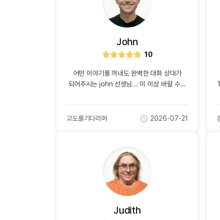
유용한영어표현
주제든 끊김 없이 편안하게 이야기할 수
있었고, 수업 시간이 짧게 느껴질 정도로
유용한영어표현
즐거웠습니다. 영어 말하기에 자신감을 키우고
유용한영어표현
싶은 분들께 추천하고 싶은 선생님입니다.
John
유용한영어표현
10
유용한영어표현
별
점
유용한영어표현
어떤 이야기를 꺼내도 완벽한 대화 상대가
유용한영어표현
되어주시는 john 선생님... 이 이상 바랄 수는
없을 것 같습니다 단연 최고의 선생님이라고
유용한영어표현
생각해요 john 선생님의 수업을 들은지도
유용한영어표현
벌써 2년이 넘은 것 같은데, 그 모든 수업들이
고도를기다리며
2026-07-21
작
작
10점짜리 수업들이었습니다... 시간이 흘러도
성
성
늘 한결같은 john 선생님께 진심으로
자
일
감사드려요. 앞으로도 오래오래 제 영어를
책임져주시기를 바랍니디...
Judith