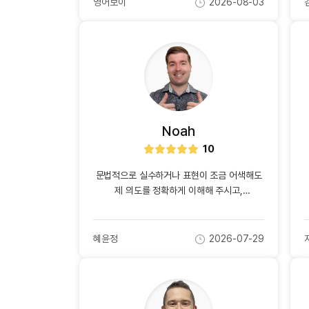
[도전]이디엄퀴즈
영어보이
2026-08-03
작
작
잘못 발음한 것과, 문법적으로 맞지 않는 것
업적 트로피&퀘스트
업적 트로피&퀘스트
업적 트로피
[도전]이디엄퀴즈
성
성
등을 지적해 주셨다. 덕분에 내 실력은
자
일
[도전]이디엄퀴즈
향상되었고, 특히 말하기 실력도 많이 늘었다.
퀘스트
퀘스트
[도전]이디엄퀴즈
또한, 자유 토론에서는 나의 의견을 묻고,
퀘스트
퀘스트
의사소통하며 대화할 수 있다는 점이 좋았다.
[도전]이디엄퀴즈
업적 트로피
퀘스트
[도전]어휘퀴즈
새글
업적 트로피
퀘스트
[도전]어휘퀴즈
퀘스트
Noah
[도전]어휘퀴즈
새글
업적 트로피
10
별
[도전]어휘퀴즈
점
업적 트로피
[도전]어휘퀴즈
문법적으로 실수하거나 표현이 조금 어색해도
업적 트로피
제 의도를 정확하게 이해해 주시고,
[도전]어휘퀴즈
업적 트로피
자연스럽게 올바른 문장으로 말할 수 있도록
[도전]어휘퀴즈
새글
잘 유도해 주셨습니다. 덕분에 틀리는 것에
업적 트로피
[도전]어휘퀴즈
대한 부담이 적어서 더 자신 있게 영어로 말할
혜윤정
2026-07-29
작
작
수 있었습니다. 정답만 알려주는 것이 아니라
[도전]어휘퀴즈
새글
성
성
스스로 올바른 표현을 말할 수 있도록 이끌어
자
일
[도전]어휘퀴즈
주시는 방식이 특히 좋았습니다. 또한 대화를
유용한영어표현
자연스럽게 이어 가는 능력이 뛰어나 어떤
감