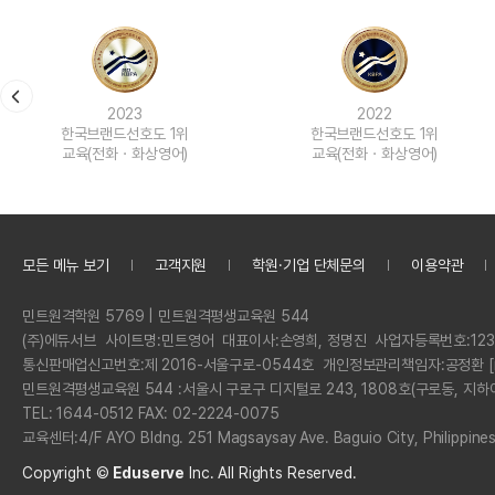
2023
2022
한국브랜드선호도 1위
한국브랜드선호도 1위
교육(전화ㆍ화상영어)
교육(전화ㆍ화상영어)
모든 메뉴 보기
고객지원
학원·기업 단체문의
이용약관
정
민트원격학원 5769 | 민트원격평생교육원 544
보
회
(주)에듀서브
사이트명:
민트영어
대표이사:
손영희, 정명진
사업자등록번호:
123
사
통신판매업신고번호:
제 2016-서울구로-0544호
개인정보관리책임자:
공정환 [
명
민트원격평생교육원 544 :
서울시 구로구 디지털로 243, 1808호(구로동, 지하
전
TEL: 1644-0512 FAX: 02-2224-0075
화
교육센터:
4/F AYO Bldng. 251 Magsaysay Ave. Baguio City, Philippine
Copyright ©
Eduserve
Inc.
All Rights Reserved.