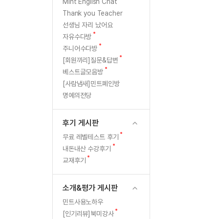
[질문]문법/해석/표현
새글
새
Mint English Chat
글
수강권 전체보기
Thank you Teacher
[질문]문법/해석/표현
새글
학원문의
학원문의
선생님 자리 났어요
[질문]문법/해석/표현
학원문의
기업문의
수강권 전체보기
새
자유수다방
[질문]문법/해석/표현
글
새
기업문의
주니어수다방
[질문]문법/해석/표현
글
새
[회원끼리]질문&답변
기업문의
[질문]문법/해석/표현
새글
글
새
베스트글모음방
글
[질문]문법/해석/표현
[사람냄새]민트폐인방
명예의전당
[질문]문법/해석/표현
새글
[질문]문법/해석/표현
후기 게시판
[도전]일일영작문
새글
새
무료 레벨테스트 후기
[도전]일일영작문
새글
민트 도서관
민트 도서관
글
새
내돈내산 수강후기
[도전]일일영작문
새글
글
새
교재후기
[도전]일일영작문
글
[도전]일일영작문
소개&평가 게시판
[도전]일일영작문
민트사용노하우
[도전]일일영작문
새글
새
[인기리뷰]북미강사