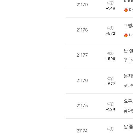
sle
유용한영어표현
획
21179
득
유용한영어표현
+548
마
량
유용한영어표현
유용한영어표현
그렇
획
21178
득
유용한영어표현
+572
나
량
유용한영어표현
유용한영어표현
난 
획
21177
득
유용한영어표현
+596
꽃다
량
유용한영어표현
눈치
획
21176
득
+572
꽃다
량
요구
획
21175
득
+524
꽃다
량
날 
획
21174