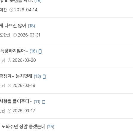
ep in 늦잠을 자다.
(18)
무조건 5
이찬
2026-04-14
무조건 5
무조건 5
게 나쁘진 않아
(18)
무조건 5
도한번
2026-03-31
무조건 5
무조건 5
설득당하지않아~
모
(16)
무조건 5
바
인님
2026-03-20
일
무조건 5
작
스마트스
성
좀챙겨~ 눈치껏해
모
(13)
스마트스
바
인님
2026-03-19
일
스마트스토
작
스마트스
성
사항을 들어주다~
모
(11)
스마트스토
바
인님
2026-03-17
일
스마트스토
작
스마트스
성
좀 도와주면 정말 좋겠는데
(25)
스마트스