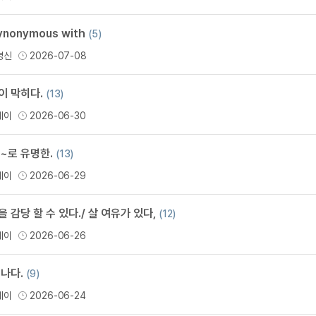
지인추천
영어한마
지인추천
synonymous with
(5)
영어한마
지인추천
영신
2026-07-08
영어한마
지인추천
영어한마
블로그이
이 막히다.
(13)
영어한마
블로그이
데이
2026-06-30
왕초보옹
블로그이
왕초보옹
블로그이
 ~로 유명한.
(13)
왕초보옹
블로그이
왕초보옹
데이
2026-06-29
블로그이
왕초보옹
블로그이
 감당 할 수 있다./ 살 여유가 있다,
(12)
블로그이
데이
2026-06-26
블로그이
카페이벤
 나다.
(9)
카페이벤
데이
2026-06-24
카페이벤