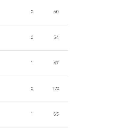
내돈내산 수
트
로피&퀘스트
내돈내산 수
0
50
트
내돈내산 수
트
교재후기
새글
트
교재후기
새글
0
54
트
피
교재후기
새글
트
피
트
트
1
47
트
트
트
0
120
트
트
트
1
65
트
분 컷 이벤트
새글