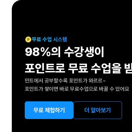
[도전]IELTS 이니셜테스트
패턴학습
[도전]영문법퀴즈
새글
패턴학습
[도전]영문법퀴즈
새글
대화학습
[도전]영문법퀴즈
새글
대화학습
[도전]영문법퀴즈
무료 수업 시스템
대화학습
[도전]영문법퀴즈
98%의 수강생이
대화학습
[도전]영문법퀴즈
민트해VOCA
[도전]영문법퀴즈
새글
포인트로 무료 수업을 
민트해VOCA
[도전]영문법퀴즈
민트해VOCA
[도전]영문법퀴즈
새글
민트에서 공부할수록 포인트가 와르르~
민트해VOCA
[도전]영문법퀴즈
포인트가 쌓이면 바로 무료수업으로 바꿀 수 있어요
[도전]이디엄퀴즈
[도전]이디엄퀴즈
[도전]이디엄퀴즈
무료 체험하기
더 알아보기
[도전]이디엄퀴즈
[도전]이디엄퀴즈