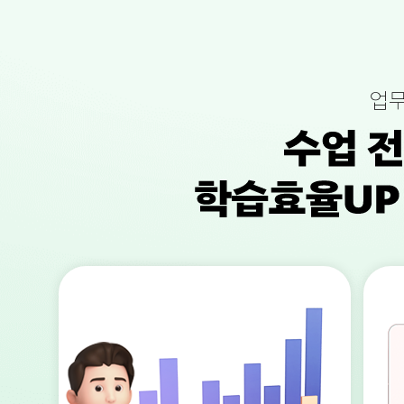
1
1
1
위
위
위
전
전
전
화
화
화
ㆍ
ㆍ
ㆍ
업무
화
화
화
상
상
상
영
영
영
어
어
어
부
부
부
문
문
문