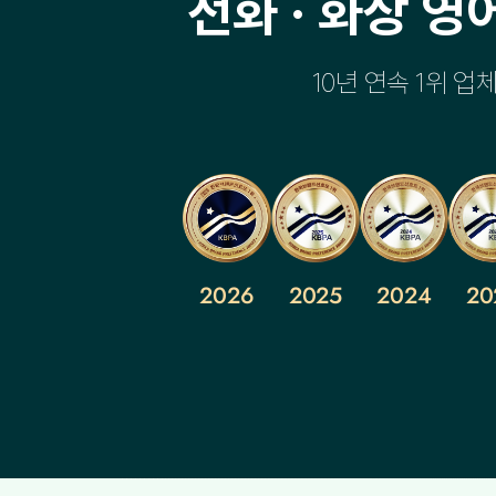
전화 · 화상 영
10년 연속 1위 
2026
2025
2024
20
한
한
한
국
국
국
브
브
브
랜
랜
랜
드
드
드
선
선
선
호
호
호
도
도
도