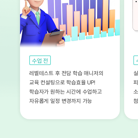
수업 전
레벨테스트 후 전담 학습 매니저의
실
교육 컨설팅으로 학습효율 UP!
피
학습자가 원하는 시간에 수업하고
소
자유롭게 일정 변경까지 가능
첨