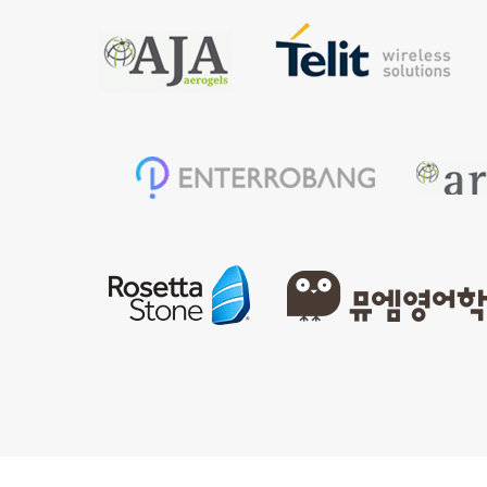
국
회
사
무
처
보
험
개
발