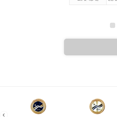
망
초
Hankook
driving
emotion
Hyvision
system
covestro
쿠
팡
CJ
제
일
제
당
dun&bradstreet
AJA
aerogels
Telit
wireless
solutions
RAON
friends
청
류
에
프
앤
에
스
흥
진