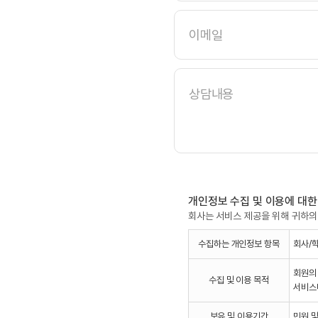
동
양
이
미
메
래
일
대
학
교
수
원
여
자
대
학
교
철
암
중
학
교
인
천
개인정보 수집 및 이용에 대한
양
회사는 서비스 제공을 위해 귀하의
지
초
등
수집하는 개인정보 항목
회사/학
학
교
사
회원의 
단
수집 및 이용 목적
서비스나
법
인
물
보유 및 이용기간
민원 및