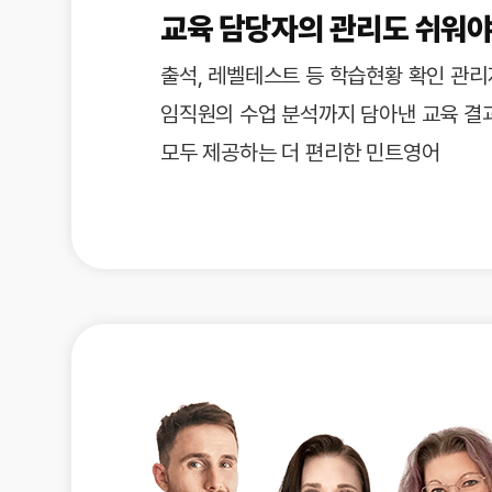
[도전]IELTS 이니셜테스트
교육 담당자의 관리도 쉬워야
패턴학습
[도전]영문법퀴즈
새글
패턴학습
[도전]영문법퀴즈
출석, 레벨테스트 등 학습현황 확인 관
대화학습
[도전]영문법퀴즈
새글
임직원의 수업 분석까지 담아낸 교육 결
대화학습
[도전]영문법퀴즈
모두 제공하는 더 편리한 민트영어
대화학습
[도전]영문법퀴즈
대화학습
[도전]영문법퀴즈
민트해VOCA
[도전]영문법퀴즈
새글
민트해VOCA
[도전]영문법퀴즈
민트해VOCA
[도전]영문법퀴즈
새글
민트해VOCA
[도전]영문법퀴즈
[도전]이디엄퀴즈
[도전]이디엄퀴즈
[도전]이디엄퀴즈
[도전]이디엄퀴즈
[도전]이디엄퀴즈