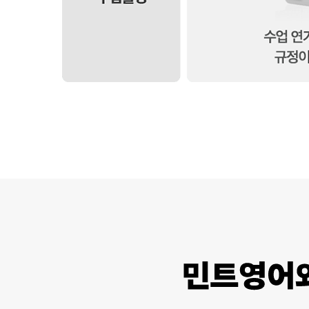
타사평균 vs 민트영어 비교분석
-
타사 평균
민트 영어
수업
수업방식 변경 불가능하거나 절차
그날그날 내 맘대로 수업방식 / 교재 / 선
방식
가 까다로움
생님까지 변경 가능
시간
24시간 지원이 어렵고 주말 수업
24시간 All time 수업 가능 주말 수업 가
대
대부분 불가능뒫
능
지원
PC / 모바일 / 태블릿 동시 지원 불
PC / 모바일 / 태블릿 동시 지원 기기 상관
기기
가능
없이 학습 가능
수업
수업 연기, 보강 관련 규정이 까다
내가 원할 때 언제든지 수업 연기 및 재개
홀딩
로움
가능