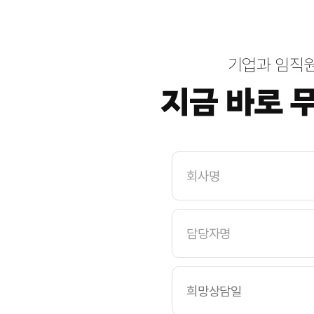
원
양
구
군
부
산
항
기업과 임직
만
공
사
충
북
도
립
대
학
회
교
사
경
명
동
대
학
교
담
가
당
천
자
대
명
학
교
대
전
대
학
교