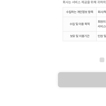
회사는 서비스 제공을 위해 귀하의
수집하는 개인정보 항목
회사/학
회원의 
수집 및 이용 목적
서비스나
보유 및 이용기간
민원 및