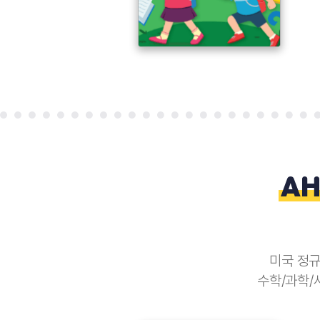
유용한영어표현
유용한영어표현
유용한영어표현
유용한영어표현
유용한영어표현
유용한영어표현
유용한영어표현
유용한영어표현
유용한영어표현
A
미국 정규
수학/과학/