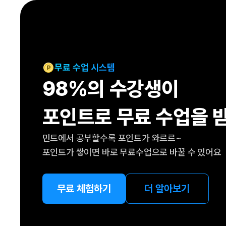
[도전]IELTS 이니셜테스트
패턴학습
[도전]영문법퀴즈
새글
패턴학습
[도전]영문법퀴즈
새글
대화학습
[도전]영문법퀴즈
새글
대화학습
[도전]영문법퀴즈
무료 수업 시스템
대화학습
[도전]영문법퀴즈
98%의 수강생이
대화학습
[도전]영문법퀴즈
민트해VOCA
[도전]영문법퀴즈
새글
포인트로 무료 수업을 
민트해VOCA
[도전]영문법퀴즈
민트해VOCA
[도전]영문법퀴즈
새글
민트에서 공부할수록 포인트가 와르르~
민트해VOCA
[도전]영문법퀴즈
포인트가 쌓이면 바로 무료수업으로 바꿀 수 있어요
[도전]이디엄퀴즈
[도전]이디엄퀴즈
[도전]이디엄퀴즈
무료 체험하기
더 알아보기
[도전]이디엄퀴즈
[도전]이디엄퀴즈