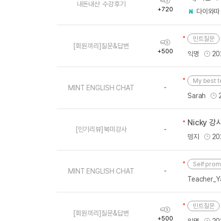
유용한영어표현
내돈내산 수강후기
득
+720
다이와따
유용한영어표현
량
유용한영어표현
민트질문
획
유용한영어표현
[회원끼리]질문&답변
득
+500
익명
20
유용한영어표현
량
유용한영어표현
My best 
유용한영어표현
-
MINT ENGLISH CHAT
Sarah
유용한영어표현
유용한영어표현
Nicky 강
[인기리뷰]북미강사
-
뎅지
20
Self prom
-
MINT ENGLISH CHAT
Teacher_Y
민트질문
획
[회원끼리]질문&답변
득
+500