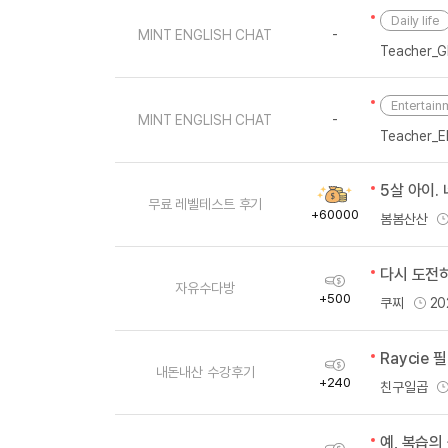
[도전]이디엄퀴즈
Daily life
업적 트로피&퀘스트
업적 트로피&퀘스트
업적 트로피
[도전]이디엄퀴즈
-
MINT ENGLISH CHAT
Teacher_Gl
[도전]이디엄퀴즈
퀘스트
퀘스트
[도전]이디엄퀴즈
퀘스트
퀘스트
Entertain
[도전]이디엄퀴즈
-
MINT ENGLISH CHAT
업적 트로피
퀘스트
Teacher_El
[도전]어휘퀴즈
새글
업적 트로피
퀘스트
[도전]어휘퀴즈
퀘스트
5살 아이.
획
[도전]어휘퀴즈
새글
무료 레벨테스트 후기
득
업적 트로피
+60000
봄봄산산
[도전]어휘퀴즈
량
업적 트로피
[도전]어휘퀴즈
업적 트로피
다시 도전하
획
[도전]어휘퀴즈
자유수다방
득
업적 트로피
+500
쿠찌
20
[도전]어휘퀴즈
새글
량
업적 트로피
[도전]어휘퀴즈
획
[도전]어휘퀴즈
새글
내돈내산 수강후기
득
+240
친구일곱
[도전]어휘퀴즈
량
유용한영어표현
예, 복습의
획