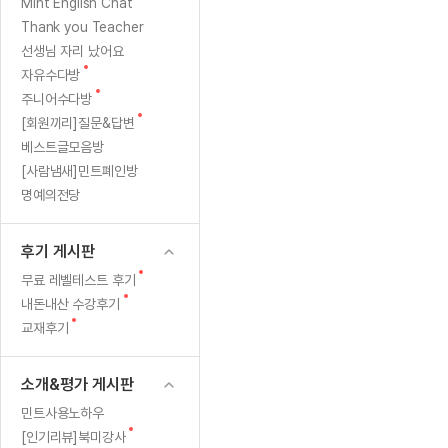
[질문]문법/해석/표현
새
Mint English Chat
수업대본
글
수강권 전체보기
Thank you Teacher
[질문]문법/해석/표현
새글
학원문의
학원문의
학원문의
수업대본서
선생님 자리 났어요
[질문]문법/해석/표현
학원문의
기업문의
학원문의
수강권 전체보기
수업대본서
새
자유수다방
[질문]문법/해석/표현
글
새
기업문의
주니어수다방
기업문의
수업대본서
[질문]문법/해석/표현
글
새
[회원끼리]질문&답변
기업문의
기업문의
[질문]문법/해석/표현
새글
글
베스트글모음방
열공 게시
[질문]문법/해석/표현
[사람냄새]민트폐인방
명예의전당
[질문]문법/해석/표현
스마트 첨
새글
[질문]문법/해석/표현
스마트 첨
후기 게시판
[도전]일일영작문
스마트 첨
새글
새
무료 레벨테스트 후기
[도전]일일영작문
[질문]문법
민트 도서관
민트 도서관
민트 도서관
글
새
내돈내산 수강후기
[도전]일일영작문
[질문]문법
새글
글
새
교재후기
[도전]일일영작문
[질문]문법
글
[도전]일일영작문
[도전]일
소개&평가 게시판
[도전]일일영작문
[도전]일
민트사용노하우
[도전]일일영작문
[도전]일
새글
새
[인기리뷰]북미강사