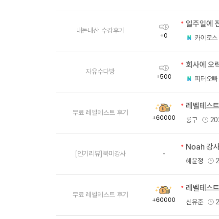
[도전]IELTS 이니셜테스트
량
패턴학습
[도전]영문법퀴즈
새글
획
패턴학습
[도전]영문법퀴즈
내돈내산 수강후기
득
+0
카이로스
대화학습
[도전]영문법퀴즈
새글
량
대화학습
[도전]영문법퀴즈
회사에 오
획
대화학습
[도전]영문법퀴즈
자유수다방
득
+500
피터오빠
대화학습
[도전]영문법퀴즈
량
민트해VOCA
[도전]영문법퀴즈
새글
레벨테스트
획
민트해VOCA
[도전]영문법퀴즈
무료 레벨테스트 후기
득
+60000
룽구
20
민트해VOCA
[도전]영문법퀴즈
새글
량
민트해VOCA
[도전]영문법퀴즈
Noah 강
[도전]이디엄퀴즈
[인기리뷰]북미강사
-
혜윤정
[도전]이디엄퀴즈
[도전]이디엄퀴즈
레벨테스트
획
[도전]이디엄퀴즈
무료 레벨테스트 후기
득
+60000
신유준
[도전]이디엄퀴즈
량