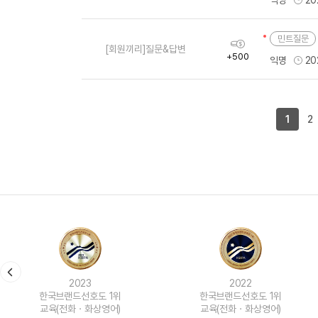
익명
20
량
민트질문
획
[회원끼리]질문&답변
득
+500
익명
20
량
1
2
2023
2022
한국브랜드선호도 1위
한국브랜드선호도 1위
교육(전화ㆍ화상영어)
교육(전화ㆍ화상영어)