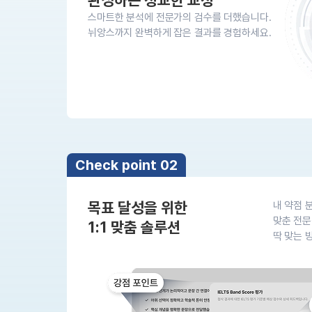
완성하는 정교한 교정
[도전]이디엄퀴즈
업적 트로피&퀘스트
업적 트로피&퀘스트
업적 트로피
스마트한 분석에 전문가의 검수를 더했습니다.
[도전]이디엄퀴즈
뉘앙스까지 완벽하게 잡은 결과를 경험하세요.
[도전]이디엄퀴즈
퀘스트
퀘스트
[도전]이디엄퀴즈
퀘스트
퀘스트
[도전]이디엄퀴즈
업적 트로피
퀘스트
[도전]어휘퀴즈
새글
업적 트로피
퀘스트
[도전]어휘퀴즈
퀘스트
[도전]어휘퀴즈
새글
업적 트로피
[도전]어휘퀴즈
Check point 02
업적 트로피
[도전]어휘퀴즈
업적 트로피
[도전]어휘퀴즈
목표 달성을 위한
내 약점 분
업적 트로피
[도전]어휘퀴즈
새글
맞춘 전문
1:1 맞춤 솔루션
업적 트로피
[도전]어휘퀴즈
딱 맞는 
[도전]어휘퀴즈
새글
[도전]어휘퀴즈
유용한영어표현