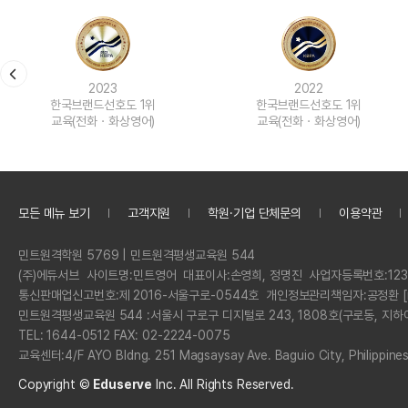
2023
2022
한국브랜드선호도 1위
한국브랜드선호도 1위
교육(전화ㆍ화상영어)
교육(전화ㆍ화상영어)
모든 메뉴 보기
고객지원
학원·기업 단체문의
이용약관
정
민트원격학원 5769 | 민트원격평생교육원 544
보
회
(주)에듀서브
사이트명:
민트영어
대표이사:
손영희, 정명진
사업자등록번호:
123
사
통신판매업신고번호:
제 2016-서울구로-0544호
개인정보관리책임자:
공정환 [
명
민트원격평생교육원 544 :
서울시 구로구 디지털로 243, 1808호(구로동, 지하
전
TEL: 1644-0512 FAX: 02-2224-0075
화
교육센터:
4/F AYO Bldng. 251 Magsaysay Ave. Baguio City, Philippine
Copyright ©
Eduserve
Inc.
All Rights Reserved.