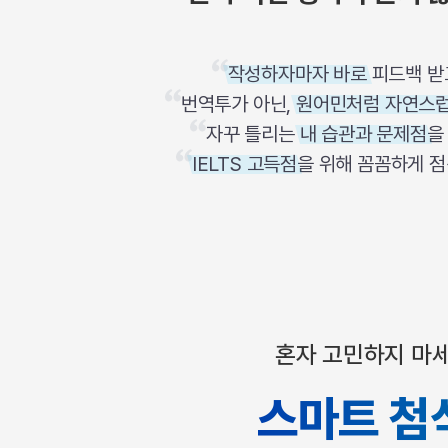
[질문]문법/해석/표현
인
수업대본
수강권 전체보기
[질문]문법/해석/표현
새글
첨
학원문의
학원문의
학원문의
수업대본서
[질문]문법/해석/표현
작성하자마자 바로
피드백 받
학원문의
기업문의
학원문의
수강권 전체보기
수업대본서
삭
[질문]문법/해석/표현
기업문의
기업문의
번역투가 아닌,
원어민처럼 자연스
수업대본서
[질문]문법/해석/표현
서
기업문의
기업문의
자꾸 틀리는
내 습관과 문제점
을
[질문]문법/해석/표현
새글
열공 게시
비
IELTS 고득점
을 위해 꼼꼼하게 점
[질문]문법/해석/표현
[질문]문법/해석/표현
스마트 첨
스
새글
[질문]문법/해석/표현
스마트 첨
[도전]일일영작문
스마트 첨
새글
[도전]일일영작문
[질문]문법
민트 도서관
민트 도서관
민트 도서관
[도전]일일영작문
[질문]문법
새글
[도전]일일영작문
[질문]문법
혼자 고민하지 마
[도전]일일영작문
[도전]일
[도전]일일영작문
[도전]일
스마트 첨
[도전]일일영작문
[도전]일
새글