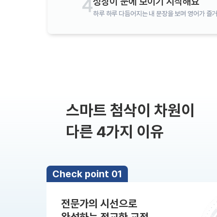
성장이 눈에 보이기 시작해요
[도전]IELTS 이니셜테스트
패턴학습
하루 하루 다듬어지는 내 문장을 보며 영어가 즐거
[도전]영문법퀴즈
새글
패턴학습
[도전]영문법퀴즈
대화학습
[도전]영문법퀴즈
새글
대화학습
[도전]영문법퀴즈
대화학습
[도전]영문법퀴즈
대화학습
[도전]영문법퀴즈
민트해VOCA
[도전]영문법퀴즈
새글
스마트 첨삭이 차원이
민트해VOCA
[도전]영문법퀴즈
민트해VOCA
[도전]영문법퀴즈
새글
다른 4가지 이유
민트해VOCA
[도전]영문법퀴즈
[도전]이디엄퀴즈
[도전]이디엄퀴즈
Check point 01
[도전]이디엄퀴즈
[도전]이디엄퀴즈
전문가의 시선으로
[도전]이디엄퀴즈