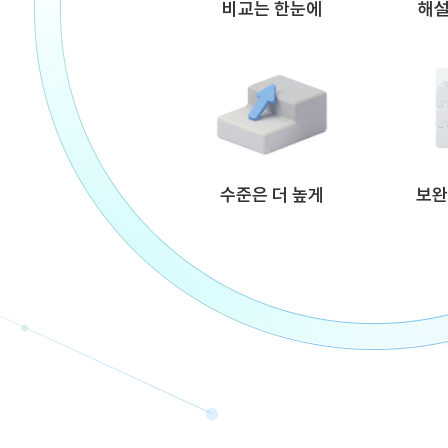
비교는 한눈에
해설
수준은 더 높게
보완