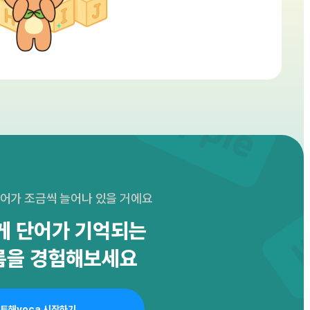
무조건 5
무조건 5
무조건 5
무조건 5
무조건 5
무조건 5
무조건 5
무조건 5
스마트스
스마트스
단어가 조금씩 늘어나 있을 거에요
스마트스토
스마트스
게 단어가 기억되는
스마트스토
름을 경험해보세요
스마트스토
스마트스
스마트스
트해voca 시작하기