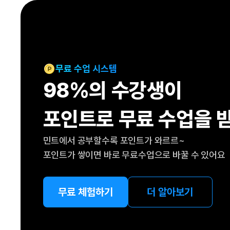
[도전]IELTS 이니셜테스트
패턴학습
[도전]영문법퀴즈
새글
패턴학습
[도전]영문법퀴즈
대화학습
[도전]영문법퀴즈
새글
대화학습
[도전]영문법퀴즈
무료 수업 시스템
대화학습
[도전]영문법퀴즈
98%의 수강생이
대화학습
[도전]영문법퀴즈
민트해VOCA
[도전]영문법퀴즈
새글
포인트로 무료 수업을 
민트해VOCA
[도전]영문법퀴즈
민트해VOCA
[도전]영문법퀴즈
새글
민트에서 공부할수록 포인트가 와르르~
민트해VOCA
[도전]영문법퀴즈
포인트가 쌓이면 바로 무료수업으로 바꿀 수 있어요
[도전]이디엄퀴즈
[도전]이디엄퀴즈
[도전]이디엄퀴즈
무료 체험하기
더 알아보기
[도전]이디엄퀴즈
[도전]이디엄퀴즈