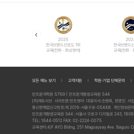
유용한영어표현
유용한영어표현
유용한영어표현
유용한영어표현
유용한영어표현
25
2024
20
유용한영어표현
호도 1위
한국브랜드선호도 1위
한국브랜드
유용한영어표현
화상영어)
교육(전화ㆍ화상영어)
교육(전화
유용한영어표현
유용한영어표현
모든 메뉴 보기
고객지원
학원·기업 단체문의
정
민트원격학원 5769 | 민트원격평생교육원 544
보
회
(주)에듀서브
사이트명:
민트영어
대표이사:
손영희, 정명진
사업
사
통신판매업신고번호:
제 2016-서울구로-0544호
개인정보관리
명
민트원격평생교육원 544 :
서울시 구로구 디지털로 243, 180
전
TEL: 1644-0512 FAX: 02-2224-0075
화
교육센터:
4/F AYO Bldng. 251 Magsaysay Ave. Baguio Cit