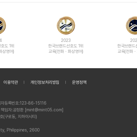
무조건 5
Chryzelle
무조건 5
Cindy
무조건 5
Cionee
무조건 5
무조건 5
Clare
23
2022
2
선호도 1위
한국브랜드선호도 1위
한국브랜드
무조건 5
Clark
ㆍ화상영어)
교육(전화ㆍ화상영어)
교육(전화
무조건 5
Cream
무조건 5
Cren
스마트스토
스마트스토
이용약관
개인정보처리방침
운영정책
Crissan
스마트스토
Cristy
스마트스토
자등록번호:
123-86-15116
Daina
스마트스토
책임자:
공정환 [mint@mint05.com]
스마트스토
8호(구로동, 지하이시티)
Damien
스마트스토
Daniela
y, Philippines, 2600
스마트스토