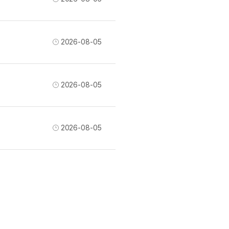
내돈내산 수
트
로피&퀘스트
내돈내산 수
트
내돈내산 수
트
2026-08-05
교재후기
트
교재후기
트
피
교재후기
트
피
2026-08-05
트
트
트
2026-08-05
트
트
트
트
트
트
분 컷 이벤트